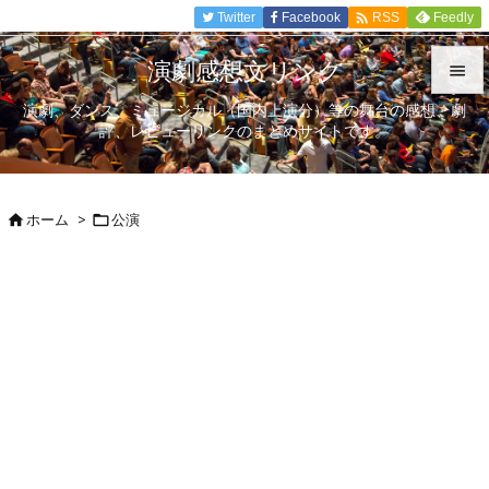

Twitter
Facebook
Feedly
RSS
演劇感想文リンク

演劇、ダンス、ミュージカル（国内上演分）等の舞台の感想、劇

評、レビューリンクのまとめサイトです。
メニュ

サイド
ホーム
>
公演



前へ

次へ

検索