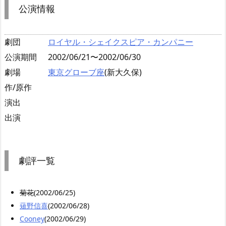
公演情報
劇団
ロイヤル・シェイクスピア・カンパニー
公演期間
2002/06/21〜2002/06/30
劇場
東京グローブ座
(新大久保)
作/原作
演出
出演
劇評一覧
菊花
(2002/06/25)
薙野信喜
(2002/06/28)
Cooney
(2002/06/29)