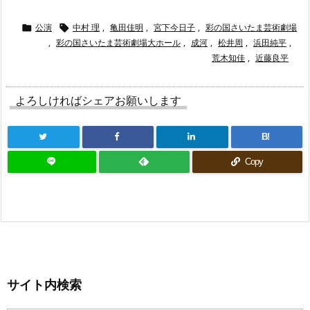
公演
中村 理
,
亀田佳明
,
宮下今日子
,
彩の国さいたま芸術劇場


,
彩の国さいたま芸術劇場大ホール
,
成河
,
松井周
,
浜田純平
,
荒木知佳
,
近藤良平
よろしければシェアお願いします
B!
Copy
サイト内検索