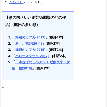
かちとも
(2022/07/10)
【彩の国さいたま芸術劇場の他の作
品】(劇評の多い順)
「
海辺のカフカ(2012)
」[劇評4本]
「
あゝ、荒野(2011)
」[劇評2本]
「
海辺のカフカ(2015)
」[劇評2本]
「
ハロースクール(2017)
」[劇評2本]
「
日本昔ばなしのダンス 近藤良平・伊
藤千枝(2013)
」[劇評1本]
“