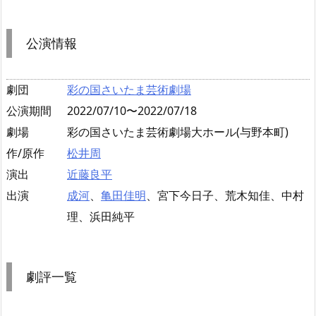
公演情報
劇団
彩の国さいたま芸術劇場
公演期間
2022/07/10〜2022/07/18
劇場
彩の国さいたま芸術劇場大ホール(与野本町)
作/原作
松井周
演出
近藤良平
出演
成河
、
亀田佳明
、宮下今日子、荒木知佳、中村
理、浜田純平
劇評一覧