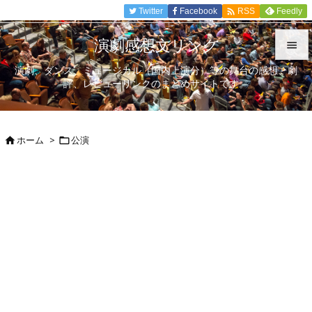

Twitter
Facebook
Feedly
RSS
演劇感想文リンク

演劇、ダンス、ミュージカル（国内上演分）等の舞台の感想、劇

評、レビューリンクのまとめサイトです。
メニュ

サイド
ホーム
>
公演



前へ

次へ

検索