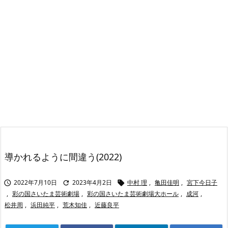
導かれるように間違う(2022)
2022年7月10日
2023年4月2日
中村 理
,
亀田佳明
,
宮下今日子



,
彩の国さいたま芸術劇場
,
彩の国さいたま芸術劇場大ホール
,
成河
,
松井周
,
浜田純平
,
荒木知佳
,
近藤良平