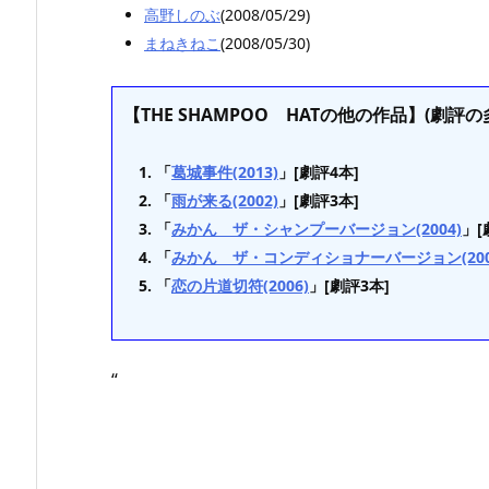
高野しのぶ
(2008/05/29)
まねきねこ
(2008/05/30)
【THE SHAMPOO HATの他の作品】(劇評の
「
葛城事件(2013)
」[劇評4本]
「
雨が来る(2002)
」[劇評3本]
「
みかん ザ・シャンプーバージョン(2004)
」[
「
みかん ザ・コンディショナーバージョン(200
「
恋の片道切符(2006)
」[劇評3本]
“