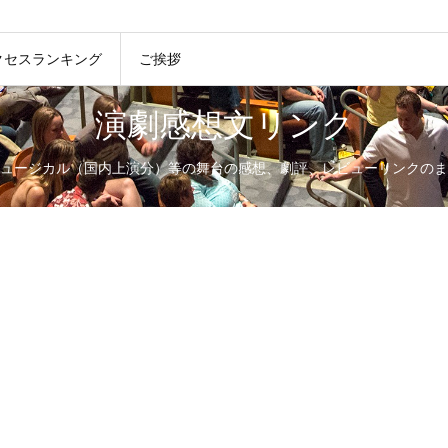
クセスランキング
ご挨拶
演劇感想文リンク
ュージカル（国内上演分）等の舞台の感想、劇評、レビューリンクのま