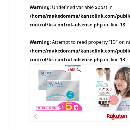
Warning
: Undefined variable $post in
/home/makedorama/kansolink.com/public_
control/ks-control-adsense.php
on line
13
Warning
: Attempt to read property "ID" on nu
/home/makedorama/kansolink.com/public_
control/ks-control-adsense.php
on line
13