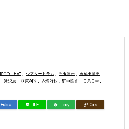
MPOO HAT
,
シアタートラム
,
児玉貴志
,
吉牟田眞奈
,
,
滝沢恵
,
萩原利映
,
赤堀雅秋
,
野中隆光
,
長尾長幸
,
Hatena
LINE
Feedly
Copy