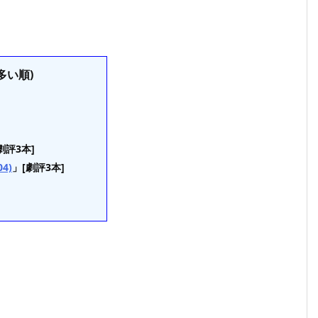
多い順)
劇評3本]
4)
」[劇評3本]