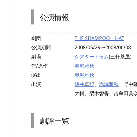
公演情報
劇団
THE SHAMPOO HAT
公演期間
2008/05/29〜2008/06/08
劇場
シアタートラム
(三軒茶屋)
作/原作
赤堀雅秋
演出
赤堀雅秋
出演
坂井真紀
、
赤堀雅秋
、野中
大輔、梨木智香、吉牟田眞
劇評一覧