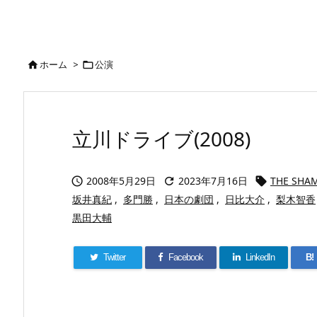
ホーム
>
公演


立川ドライブ(2008)
2008年5月29日
2023年7月16日
THE SHA



坂井真紀
,
多門勝
,
日本の劇団
,
日比大介
,
梨木智香
黒田大輔
Twitter
Facebook
LinkedIn
B!