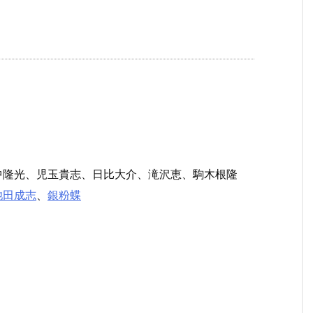
中隆光、児玉貴志、日比大介、滝沢恵、駒木根隆
池田成志
、
銀粉蝶