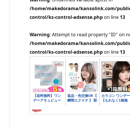
/home/makedorama/kansolink.com/public_
control/ks-control-adsense.php
on line
13
Warning
: Attempt to read property "ID" on nu
/home/makedorama/kansolink.com/public_
control/ks-control-adsense.php
on line
13