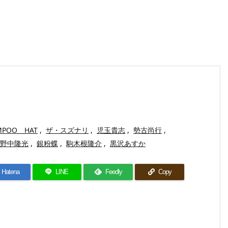
MPOO HAT
,
ザ・スズナリ
,
児玉貴志
,
勢古尚行
,
野中隆光
,
銀粉蝶
,
駒木根隆介
,
黒沢あすか
Hatena
LINE
Feedly
Copy