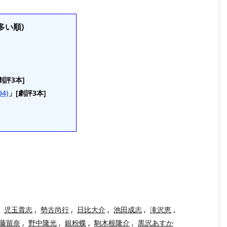
多い順)
劇評3本]
4)
」[劇評3本]
児玉貴志
,
勢古尚行
,
日比大介
,
池田成志
,
滝沢恵
,
藤留奈
,
野中隆光
,
銀粉蝶
,
駒木根隆介
,
黒沢あすか