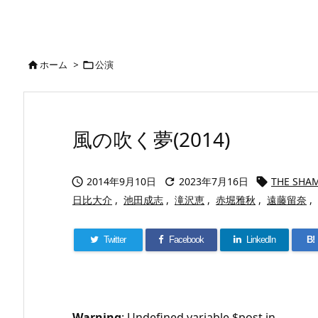
ホーム
>
公演


風の吹く夢(2014)
2014年9月10日
2023年7月16日
THE SHA



日比大介
,
池田成志
,
滝沢恵
,
赤堀雅秋
,
遠藤留奈
,
Twitter
Facebook
LinkedIn
B!
Warning
: Undefined variable $post in