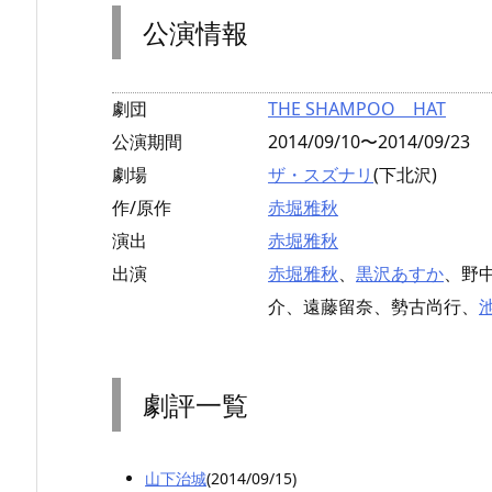
公演情報
劇団
THE SHAMPOO HAT
公演期間
2014/09/10〜2014/09/23
劇場
ザ・スズナリ
(下北沢)
作/原作
赤堀雅秋
演出
赤堀雅秋
出演
赤堀雅秋
、
黒沢あすか
、野
介、遠藤留奈、勢古尚行、
劇評一覧
山下治城
(2014/09/15)