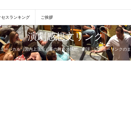
クセスランキング
ご挨拶
演劇感想文リンク
ュージカル（国内上演分）等の舞台の感想、劇評、レビューリンクのま