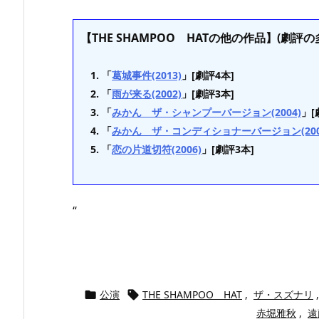
【THE SHAMPOO HATの他の作品】(劇評の
「
葛城事件(2013)
」[劇評4本]
「
雨が来る(2002)
」[劇評3本]
「
みかん ザ・シャンプーバージョン(2004)
」[
「
みかん ザ・コンディショナーバージョン(200
「
恋の片道切符(2006)
」[劇評3本]
“
公演
THE SHAMPOO HAT
,
ザ・スズナリ
,


赤堀雅秋
,
遠