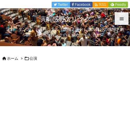

Twitter
Facebook
Feedly
RSS
演劇感想文リンク

演劇、ダンス、ミュージカル（国内上演分）等の舞台の感想、劇

評、レビューリンクのまとめサイトです。
メニュ

サイド
ホーム
>
公演



前へ

次へ

検索