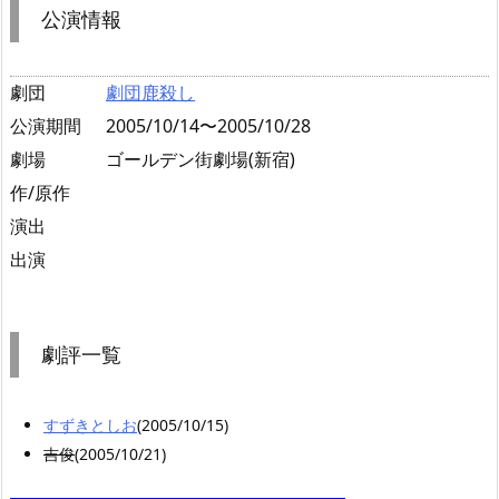
公演情報
劇団
劇団鹿殺し
公演期間
2005/10/14〜2005/10/28
劇場
ゴールデン街劇場(新宿)
作/原作
演出
出演
劇評一覧
すずきとしお
(2005/10/15)
吉俊
(2005/10/21)