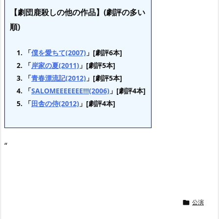
【劇団鹿殺しの他の作品】(劇評の多い
順)
「
僕を愛ちて(2007)
」[劇評6本]
「
岸家の夏(2011)
」[劇評5本]
「
青春漂流記(2012)
」[劇評5本]
「
SALOMEEEEEEE!!!(2006)
」[劇評4本]
「
田舎の侍(2012)
」[劇評4本]
“
公演
