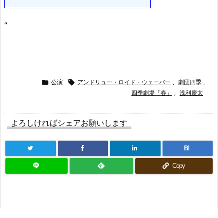
“
公演
アンドリュー・ロイド・ウェーバー
,
劇団四季
,


四季劇場「春」
,
浅利慶太
よろしければシェアお願いします
B!
Copy