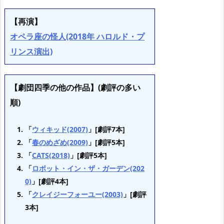
【再演】
オペラ座の怪人(2018年 ハロルド・プ
リンス演出)
【劇団四季の他の作品】(劇評の多い
順)
「
ウィキッド(2007)
」[劇評7本]
「
春のめざめ(2009)
」[劇評5本]
「
CATS(2018)
」[劇評5本]
「
ロボット・イン・ザ・ガーデン(202
0)
」[劇評4本]
「
クレイジーフォーユー(2003)
」[劇評
3本]