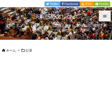

Twitter
Facebook
Feedly
RSS
演劇感想文リンク

演劇、ダンス、ミュージカル（国内上演分）等の舞台の感想、劇

評、レビューリンクのまとめサイトです。
メニュ

サイド
ホーム
>
公演



前へ

次へ

検索