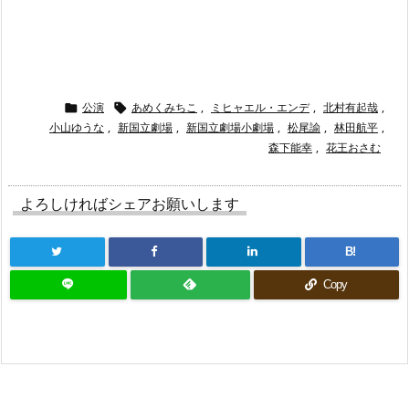
“
公演
あめくみちこ
,
ミヒャエル・エンデ
,
北村有起哉
,


小山ゆうな
,
新国立劇場
,
新国立劇場小劇場
,
松尾諭
,
林田航平
,
森下能幸
,
花王おさむ
よろしければシェアお願いします
B!
Copy