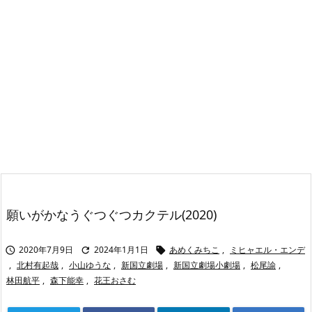
願いがかなうぐつぐつカクテル(2020)
2020年7月9日
2024年1月1日
あめくみちこ
,
ミヒャエル・エンデ



,
北村有起哉
,
小山ゆうな
,
新国立劇場
,
新国立劇場小劇場
,
松尾諭
,
林田航平
,
森下能幸
,
花王おさむ