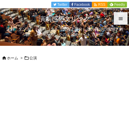

Twitter
Facebook
Feedly
RSS
演劇感想文リンク

演劇、ダンス、ミュージカル（国内上演分）等の舞台の感想、劇

評、レビューリンクのまとめサイトです。
メニュ

サイド
ホーム
>
公演



前へ

次へ

検索