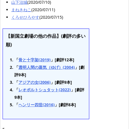
山下治城
(2020/07/10)
まねきねこ
(2020/07/11)
くろせひろやす
(2020/07/15)
【新国立劇場の他の作品】(劇評の多い
順)
「
骨と十字架(2019)
」[劇評12本]
「
透明人間の蒸気（ゆげ）(2004)
」[劇
評9本]
「
アジアの女(2006)
」[劇評9本]
「
レオポルトシュタット(2022)
」[劇評
9本]
「
ヘンリー四世(2016)
」[劇評8本]