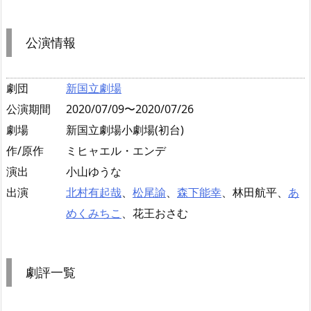
公演情報
劇団
新国立劇場
公演期間
2020/07/09〜2020/07/26
劇場
新国立劇場小劇場(初台)
作/原作
ミヒャエル・エンデ
演出
小山ゆうな
出演
北村有起哉
、
松尾諭
、
森下能幸
、林田航平、
あ
めくみちこ
、花王おさむ
劇評一覧