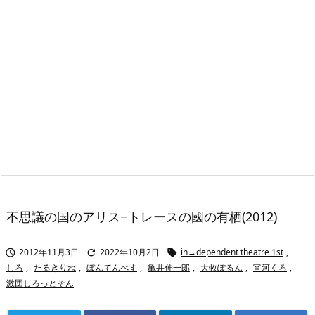
不思議の国のアリス−トレースの國の有栖(2012)
2012年11月3日
2022年10月2日
in→dependent theatre 1st
,



しろ
,
たるきりね
,
ぼんてんべす
,
亀井伸一郎
,
大牧ぽるん
,
宵河くろ
,
激団しろっとそん