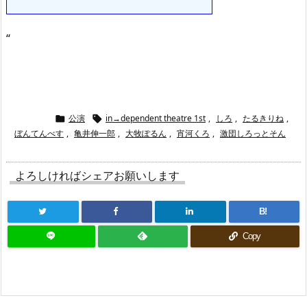
“
公演
in→dependent theatre 1st
,
しろ
,
たるきりね
,


ぼんてんべす
,
亀井伸一郎
,
大牧ぽるん
,
宵河くろ
,
激団しろっとそん
よろしければシェアお願いします
B!
Copy