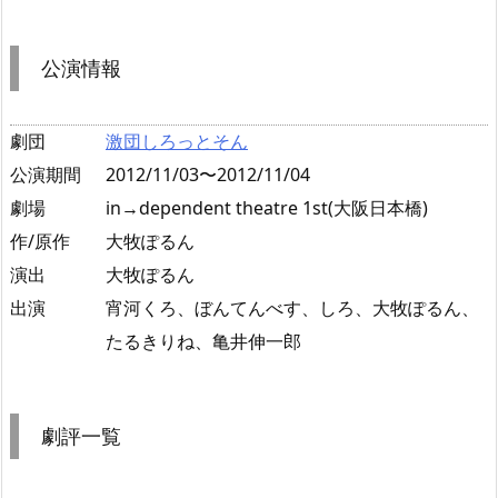
公演情報
劇団
激団しろっとそん
公演期間
2012/11/03〜2012/11/04
劇場
in→dependent theatre 1st(大阪日本橋)
作/原作
大牧ぽるん
演出
大牧ぽるん
出演
宵河くろ、ぼんてんべす、しろ、大牧ぽるん、
たるきりね、亀井伸一郎
劇評一覧