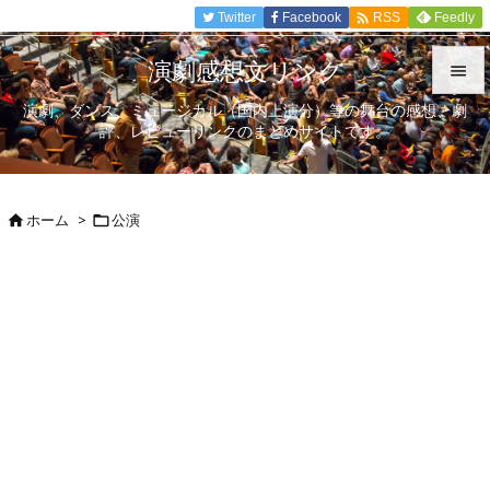

Twitter
Facebook
Feedly
RSS
演劇感想文リンク

演劇、ダンス、ミュージカル（国内上演分）等の舞台の感想、劇

評、レビューリンクのまとめサイトです。
メニュ

サイド
ホーム
>
公演



前へ

次へ

検索