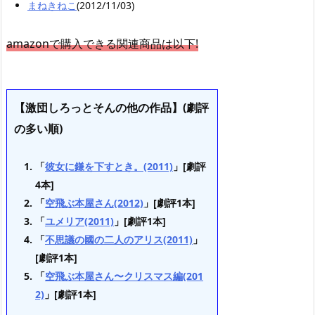
まねきねこ
(2012/11/03)
amazonで購入できる関連商品は以下!
【激団しろっとそんの他の作品】(劇評
の多い順)
「
彼女に鎌を下すとき。(2011)
」[劇評
4本]
「
空飛ぶ本屋さん(2012)
」[劇評1本]
「
ユメリア(2011)
」[劇評1本]
「
不思議の國の二人のアリス(2011)
」
[劇評1本]
「
空飛ぶ本屋さん〜クリスマス編(201
2)
」[劇評1本]