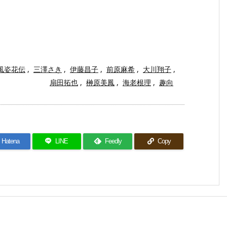
風姿花伝
,
三澤さき
,
伊藤昌子
,
前原麻希
,
大川翔子
,
扇田拓也
,
榊原美鳳
,
海老根理
,
趣向
Hatena
LINE
Feedly
Copy