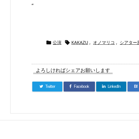
“
公演
KAKAZU
,
オノマリコ
,
シアター


よろしければシェアお願いします
Twitter
Facebook
LinkedIn
B!