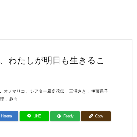
、わたしが明日も生きるこ
,
オノマリコ
,
シアター風姿花伝
,
三澤さき
,
伊藤昌子
理
,
趣向
Hatena
LINE
Feedly
Copy