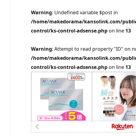
Warning
: Undefined variable $post in
/home/makedorama/kansolink.com/public_
control/ks-control-adsense.php
on line
13
Warning
: Attempt to read property "ID" on nu
/home/makedorama/kansolink.com/public_
control/ks-control-adsense.php
on line
13