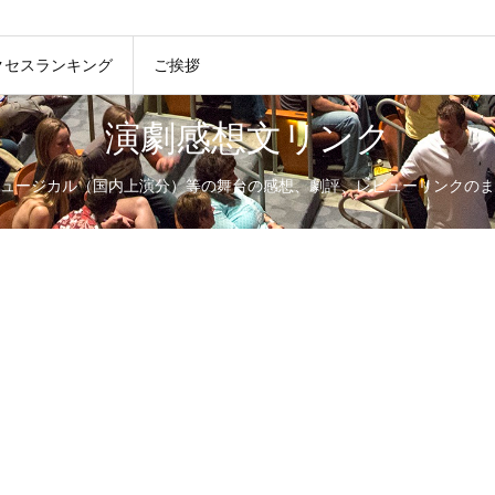
クセスランキング
ご挨拶
演劇感想文リンク
ュージカル（国内上演分）等の舞台の感想、劇評、レビューリンクのま