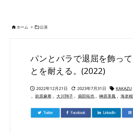
ホーム
>
公演


パンとバラで退屈を飾って
とを耐える。(2022)
2022年12月21日
2023年7月31日
KAKAZU



,
前原麻希
,
大川翔子
,
扇田拓也
,
榊原美鳳
,
海老根
Twitter
Facebook
LinkedIn
B!