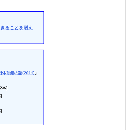
生きることを耐え
育館の話(2011)
」
2本]
]
]