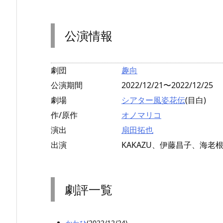
公演情報
劇団
趣向
公演期間
2022/12/21〜2022/12/25
劇場
シアター風姿花伝
(目白)
作/原作
オノマリコ
演出
扇田拓也
出演
KAKAZU、伊藤昌子、海
劇評一覧
かわひ
(2022/12/24)