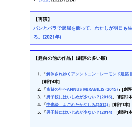
【再演】
パンとバラで退屈を飾って、わたしが明日も
る。(2021年)
【趣向の他の作品】(劇評の多い順)
「
解体されゆくアンントニン・レーモンド建築 旧体
[劇評4本]
「
奇跡の年〜ANNUS MIRABILIS (2015)
」[劇評
「
男子校にはいじめが少ない？(2016)
」[劇評2本
「
中也論 よごれたかなしみ(2012)
」[劇評1本]
「
男子校にはいじめが少ない？(2014)
」[劇評1本