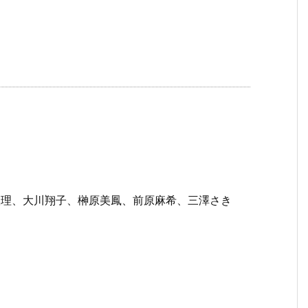
老根理、大川翔子、榊原美鳳、前原麻希、三澤さき