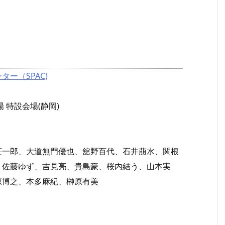
ー（SPAC)
 特設会場(静岡)
荘一郎、大道無門優也、舘野百代、石井萠水、関根
、佐藤ゆず、吉見亮、貴島豪、桜内結う、山本実
原博之、本多麻紀、榊原有美