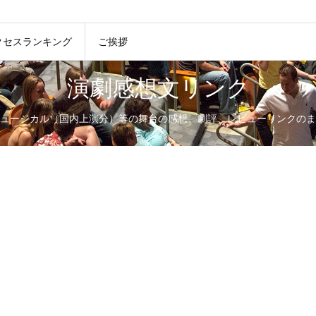
クセスランキング
ご挨拶
演劇感想文リンク
ュージカル（国内上演分）等の舞台の感想、劇評、レビューリンクのま