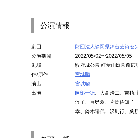
公演情報
劇団
財団法人静岡県舞台芸術センタ
公演期間
2022/05/02〜2022/05/05
劇場
駿府城公園 紅葉山庭園前広場
作/原作
宮城聰
演出
宮城聰
出演
阿部一徳
、大高浩二、吉植
淳子、百島豪、片岡佐知子
幸、鈴木陽代、沢則行、桑