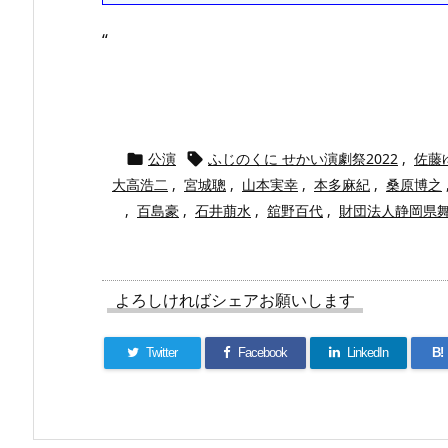
“
公演
ふじのくに せかい演劇祭2022
,
佐藤


大高浩二
,
宮城聰
,
山本実幸
,
本多麻紀
,
桑原博之
,
百島豪
,
石井萠水
,
舘野百代
,
財団法人静岡県舞
よろしければシェアお願いします
Twitter
Facebook
LinkedIn
B!