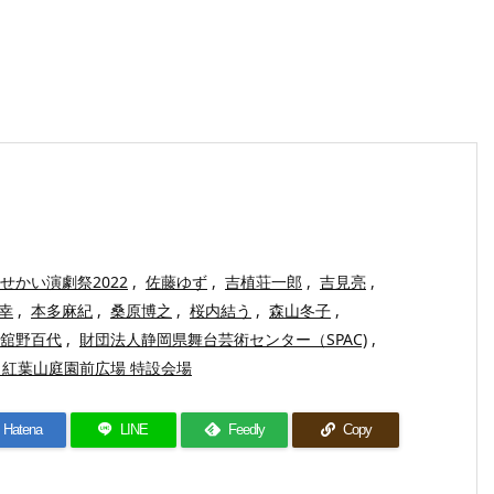
せかい演劇祭2022
,
佐藤ゆず
,
吉植荘一郎
,
吉見亮
,
幸
,
本多麻紀
,
桑原博之
,
桜内結う
,
森山冬子
,
舘野百代
,
財団法人静岡県舞台芸術センター（SPAC)
,
 紅葉山庭園前広場 特設会場
Hatena
LINE
Feedly
Copy