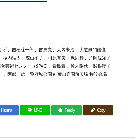
ゆず
,
吉植荘一郎
,
吉見亮
,
大内米治
,
大道無門優也
,
,
桜内結う
,
森山冬子
,
榊原有美
,
沢則行
,
片岡佐知子
台芸術センター（SPAC)
,
貴島豪
,
鈴木陽代
,
関根淳子
,
阿部一徳
,
駿府城公園 紅葉山庭園前広場 特設会場
Hatena
LINE
Feedly
Copy