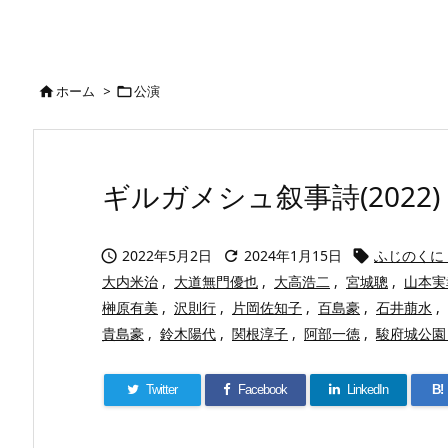
ホーム
>
公演


ギルガメシュ叙事詩(2022)
2022年5月2日
2024年1月15日
ふじのくに 



大内米治
,
大道無門優也
,
大高浩二
,
宮城聰
,
山本実
榊原有美
,
沢則行
,
片岡佐知子
,
百島豪
,
石井萠水
,
貴島豪
,
鈴木陽代
,
関根淳子
,
阿部一徳
,
駿府城公園
Twitter
Facebook
LinkedIn
B!