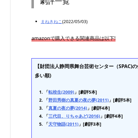
劇評一覧
まねきねこ
(2022/05/03)
amazonで購入できる関連商品は以下!
【財団法人静岡県舞台芸術センター（SPAC)の
多い順)
「
転校生(2009)
」[劇評5本]
「
野田秀樹の真夏の夜の夢(2011)
」[劇評5本]
「
真夏の夜の夢(2014)
」[劇評4本]
「
三代目、りちゃあど(2016)
」[劇評4本]
「
天守物語(2011)
」[劇評3本]