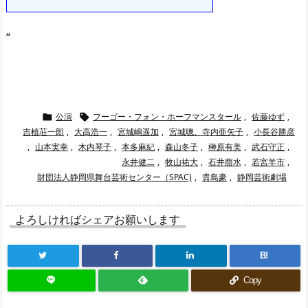
“
公演
フーゴー・フォン・ホーフマンスタール
,
佐藤ゆず
,


吉植荘一郎
,
大高浩一
,
宮城嶋遥加
,
宮城聰、寺内亜矢子
,
小長谷勝彦
,
山本実幸
,
木内琴子
,
本多麻紀
,
森山冬子
,
榊原有美
,
武石守正
,
永井健二
,
牧山祐大
,
石井萠水
,
若宮羊市
,
財団法人静岡県舞台芸術センター（SPAC)
,
貴島豪
,
静岡芸術劇場
よろしければシェアお願いします
B!
Copy