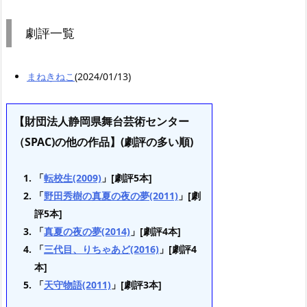
劇評一覧
まねきねこ
(2024/01/13)
【財団法人静岡県舞台芸術センター
（SPAC)の他の作品】(劇評の多い順)
「
転校生(2009)
」[劇評5本]
「
野田秀樹の真夏の夜の夢(2011)
」[劇
評5本]
「
真夏の夜の夢(2014)
」[劇評4本]
「
三代目、りちゃあど(2016)
」[劇評4
本]
「
天守物語(2011)
」[劇評3本]