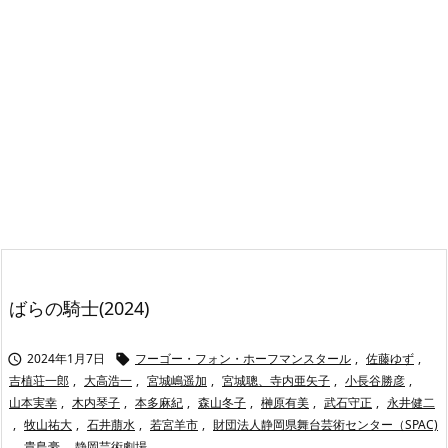
ばらの騎士(2024)
2024年1月7日
フーゴー・フォン・ホーフマンスタール
,
佐藤ゆず
,


吉植荘一郎
,
大高浩一
,
宮城嶋遥加
,
宮城聰、寺内亜矢子
,
小長谷勝彦
,
山本実幸
,
木内琴子
,
本多麻紀
,
森山冬子
,
榊原有美
,
武石守正
,
永井健二
,
牧山祐大
,
石井萠水
,
若宮羊市
,
財団法人静岡県舞台芸術センター（SPAC)
,
貴島豪
,
静岡芸術劇場