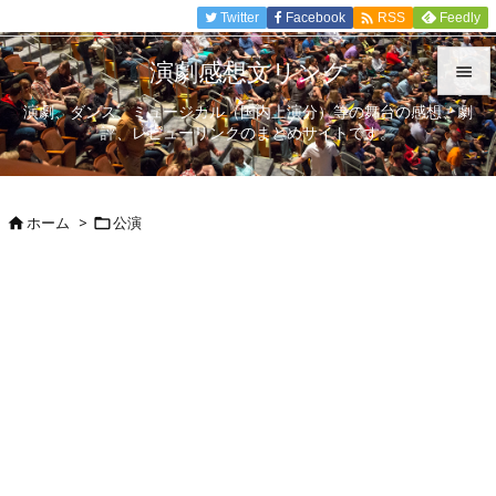

Twitter
Facebook
Feedly
RSS
演劇感想文リンク

演劇、ダンス、ミュージカル（国内上演分）等の舞台の感想、劇

評、レビューリンクのまとめサイトです。
メニュ

サイド
ホーム
>
公演



前へ

次へ

検索