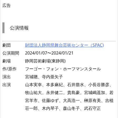
広告
公演情報
劇団
財団法人静岡県舞台芸術センター（SPAC)
公演期間
2024/01/07〜2024/01/21
劇場
静岡芸術劇場(東静岡)
作/原作
フーゴー・フォン・ホーフマンスタール
演出
宮城聰、寺内亜矢子
出演
山本実幸、本多麻紀、石井萠水、小長谷勝彦、
牧山祐大、永井健二、貴島豪、宮城嶋遥加、若
宮羊市、佐藤ゆず、大高浩一、榊原有美、吉植
荘一郎、木内琴子、森山冬子、武石守正