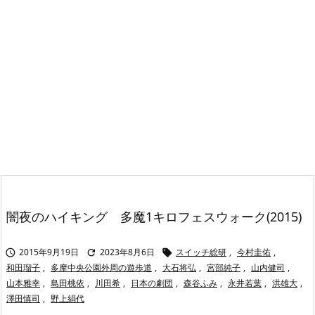
闇夜のハイキング 多魔1キロフェスウォーク(2015)
2015年9月19日
2023年8月6日
スイッチ総研
,
今村圭佑
,



和田瑠子
,
多摩中央公園外周の遊歩道
,
大石将弘
,
宮部純子
,
山内健司
,
山本雅幸
,
島田桃依
,
川田希
,
日本の劇団
,
森谷ふみ
,
永井若葉
,
洪雄大
,
澤田慎司
,
野上絹代