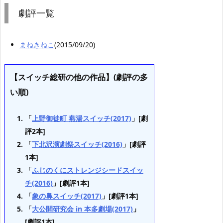
劇評一覧
まねきねこ
(2015/09/20)
【スイッチ総研の他の作品】(劇評の多
い順)
「
上野御徒町 燕湯スイッチ(2017)
」[劇
評2本]
「
下北沢演劇祭スイッチ(2016)
」[劇評
1本]
「
ふじのくにストレンジシードスイッ
チ(2016)
」[劇評1本]
「
象の鼻スイッチ(2017)
」[劇評1本]
「
大公開研究会 in 本多劇場(2017)
」
[劇評1本]