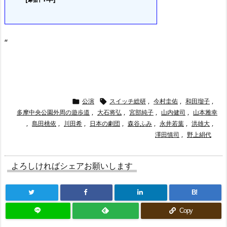
“
公演
スイッチ総研
,
今村圭佑
,
和田瑠子
,


多摩中央公園外周の遊歩道
,
大石将弘
,
宮部純子
,
山内健司
,
山本雅幸
,
島田桃依
,
川田希
,
日本の劇団
,
森谷ふみ
,
永井若葉
,
洪雄大
,
澤田慎司
,
野上絹代
よろしければシェアお願いします
B!
Copy