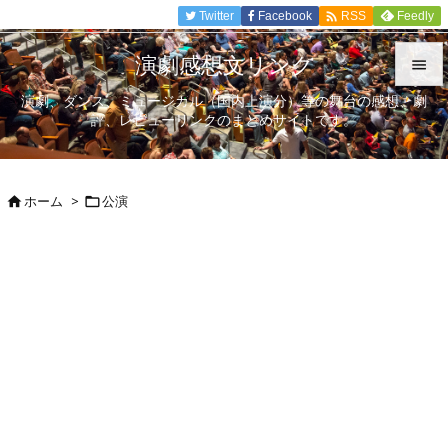

Twitter
Facebook
Feedly
RSS
演劇感想文リンク

演劇、ダンス、ミュージカル（国内上演分）等の舞台の感想、劇

評、レビューリンクのまとめサイトです。
メニュ

サイド
ホーム
>
公演



前へ

次へ

検索