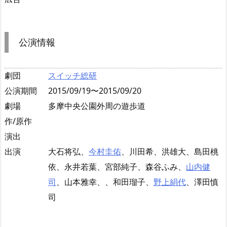
公演情報
劇団
スイッチ総研
公演期間
2015/09/19〜2015/09/20
劇場
多摩中央公園外周の遊歩道
作/原作
演出
出演
大石将弘、
今村圭佑
、川田希、洪雄大、島田桃
依、永井若葉、宮部純子、森谷ふみ、
山内健
司
、山本雅幸、、和田瑠子、
野上絹代
、澤田慎
司