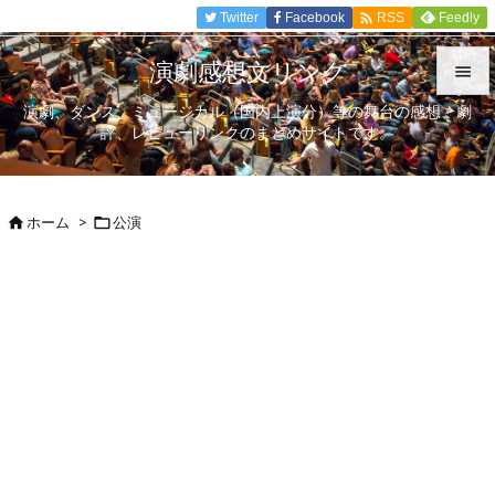

Twitter
Facebook
Feedly
RSS
演劇感想文リンク

演劇、ダンス、ミュージカル（国内上演分）等の舞台の感想、劇

評、レビューリンクのまとめサイトです。
メニュ

サイド
ホーム
>
公演



前へ

次へ

検索