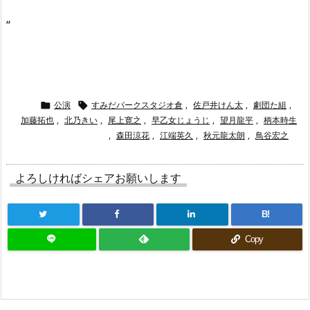
“
公演
すみだパークスタジオ倉
,
佐戸井けん太
,
劇団た組
,


加藤拓也
,
北乃きい
,
尾上寛之
,
早乙女じょうじ
,
望月龍平
,
柄本時生
,
森田涼花
,
江端英久
,
秋元龍太朗
,
鳥谷宏之
よろしければシェアお願いします
B!
Copy