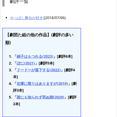
劇評一覧
やっぱし舞台が好き!
(2018/07/06)
【劇団た組の他の作品】(劇評の多い
順)
「
綿子はもつれる(2023)
」[劇評6本]
「
ぽに(2021)
」[劇評5本]
「
ドードーが落下する(2022)
」[劇評4
本]
「
在庫に限りはありますが(2019)
」[劇
評3本]
「
誰にも知られず死ぬ朝(2020)
」[劇評
2本]