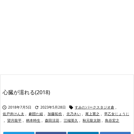
心臓が濡れる(2018)
2018年7月5日
2023年5月28日
すみだパークスタジオ倉
,



佐戸井けん太
,
劇団た組
,
加藤拓也
,
北乃きい
,
尾上寛之
,
早乙女じょうじ
,
望月龍平
,
柄本時生
,
森田涼花
,
江端英久
,
秋元龍太朗
,
鳥谷宏之