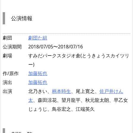
公演情報
劇団
劇団た組
公演期間
2018/07/05〜2018/07/16
劇場
すみだパークスタジオ倉(とうきょうスカイツリ
ー)
作/原作
加藤拓也
演出
加藤拓也
出演
北乃きい、
柄本時生
、尾上寛之、
佐戸井けん
太
、森田涼花、望月龍平、秋元龍太朗、早乙女
じょうじ、鳥谷宏之、江端英久