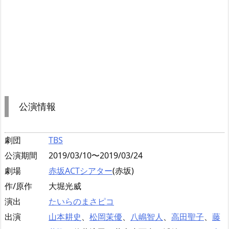
公演情報
劇団
TBS
公演期間
2019/03/10〜2019/03/24
劇場
赤坂ACTシアター
(赤坂)
作/原作
大堀光威
演出
たいらのまさピコ
出演
山本耕史
、
松岡茉優
、
八嶋智人
、
高田聖子
、
藤