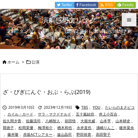

Twitter
Facebook
Feedly
RSS
演劇感想文リンク

演劇、ダンス、ミュージカル（国内上演分）等の舞台の感想、劇

評、レビューリンクのまとめサイトです。
メニュ

サイド
ホーム
>
公演



前へ

次へ
ざ・びぎにんぐ・おぶ・らぶ(2019)

検索
2019年3月10日
2023年12月19日
TBS
,
YOU
,
たいらのまさピコ



,
カイル・カード
,
サラ・マクドナルド
,
五十嵐結也
,
井上小百合
,
佐久間夕貴
,
佐藤流司
,
八嶋智人
,
前田悟
,
大堀光威
,
山本亨
,
山本耕史
,
巽徳子
,
松岡茉優
,
梅澤裕介
,
楢木和也
,
永井直也
,
浦嶋りんこ
,
碓井菜央
,
藤井隆
,
赤坂ACTシアター
,
遠山晶司
,
野田裕貴
,
高田聖子