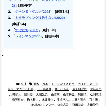
2)
」[劇評9本]
「
ジャンヌ・ダルク(2023)
」[劇評8本]
「
もうラブソングは歌えない(2020)
」
[劇評6本]
「
すけだち(2007)
」[劇評5本]
「
レインマン(2006)
」[劇評4本]
“
公演
TBS
,
YOU
,
たいらのまさピコ
,
カイル・カード
,


サラ・マクドナルド
,
五十嵐結也
,
井上小百合
,
佐久間夕貴
,
佐藤流司
,
八嶋智人
,
前田悟
,
大堀光威
,
山本亨
,
山本耕史
,
巽徳子
,
松岡茉優
,
梅澤裕介
,
楢木和也
,
永井直也
,
浦嶋りんこ
,
碓井菜央
,
藤井隆
,
赤坂ACTシアター
,
遠山晶司
,
野田裕貴
,
高田聖子