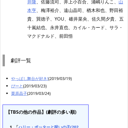
井隆
、佐藤流司、井上小百合、浦嶋りんこ、
山
本亨
、梅澤裕介、遠山晶司、楢木和也、野田裕
貴、巽徳子、YOU、碓井菜央、佐久間夕貴、五
十嵐結也、永井直也、カイル・カード、サラ・
マクドナルド、前田悟
劇評一覧
やっぱし舞台が好き!
(2019/03/19)
ぴーと
(2019/03/23)
栗原晶子
(2019/03/24)
【TBSの他の作品】(劇評の多い順)
「
ハリー・ポッターと呪いの子(202