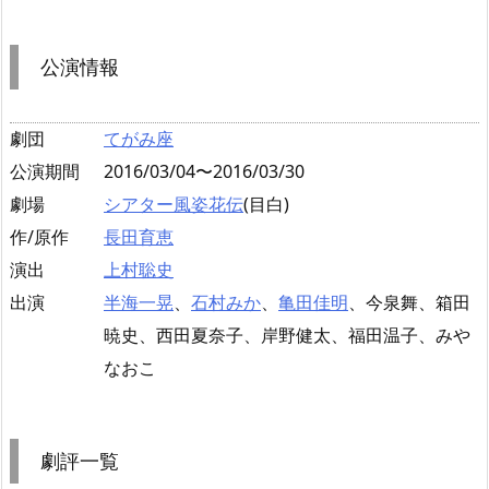
公演情報
劇団
てがみ座
公演期間
2016/03/04〜2016/03/30
劇場
シアター風姿花伝
(目白)
作/原作
長田育恵
演出
上村聡史
出演
半海一晃
、
石村みか
、
亀田佳明
、今泉舞、箱田
暁史、西田夏奈子、岸野健太、福田温子、みや
なおこ
劇評一覧