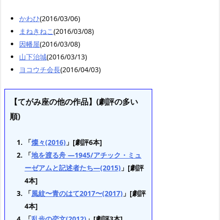
かわひ
(2016/03/06)
まねきねこ
(2016/03/08)
因幡屋
(2016/03/08)
山下治城
(2016/03/13)
ヨコウチ会長
(2016/04/03)
【てがみ座の他の作品】(劇評の多い
順)
「
燦々(2016)
」[劇評6本]
「
地を渡る舟 —1945/アチック・ミュ
ーゼアムと記述者たち—(2015)
」[劇評
4本]
「
風紋〜青のはて2017〜(2017)
」[劇評
4本]
「
乱歩の恋文(2012)
」[劇評3本]