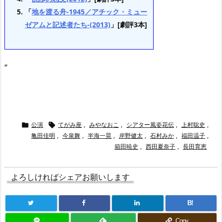
「
地を渡る舟-1945／アチック・ミュー
ゼアムと記述者たち-(2013)
」[劇評3本]
“
公演
てがみ座
,
みやなおこ
,
シアター風姿花伝
,
上村聡史
,


亀田佳明
,
今泉舞
,
半海一晃
,
岸野健太
,
石村みか
,
福田温子
,
箱田暁史
,
西田夏奈子
,
長田育恵
よろしければシェアお願いします
B!
Copy