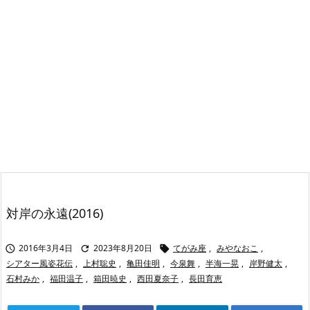
対岸の永遠(2016)
2016年3月4日
2023年8月20日
てがみ座
,
みやなおこ
,



シアター風姿花伝
,
上村聡史
,
亀田佳明
,
今泉舞
,
半海一晃
,
岸野健太
,
石村みか
,
福田温子
,
箱田暁史
,
西田夏奈子
,
長田育恵