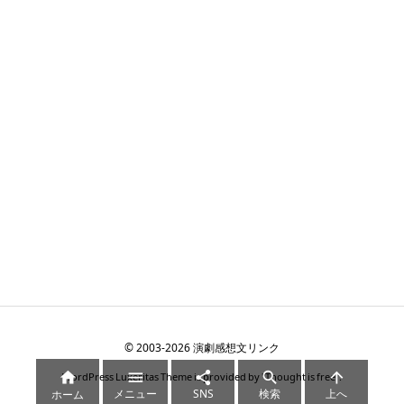
©
2003
-2026
演劇感想文リンク





WordPress Luxeritas Theme is provided by "
Thought is free
".
メニュー
SNS
検索
上へ
ホーム