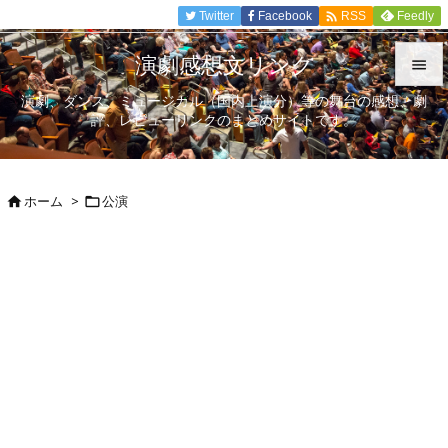

Twitter
Facebook
Feedly
RSS
演劇感想文リンク

演劇、ダンス、ミュージカル（国内上演分）等の舞台の感想、劇

評、レビューリンクのまとめサイトです。
メニュ

サイド
ホーム
>
公演



前へ

次へ

検索