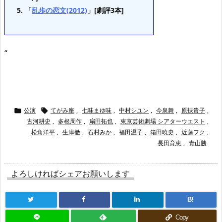
「
乱歩の恋文(2012)
」[劇評3本]
“
公演
てがみ座
,
七味まゆ味
,
中村シユン
,
今泉舞
,
原扶貴子
,


古河耕史
,
多根周作
,
扇田拓也
,
東京芸術劇場 シアターウエスト
,
松角洋平
,
生津徹
,
石村みか
,
福田温子
,
箱田暁史
,
近藤フク
,
長田育恵
,
青山勝
よろしければシェアお願いします
B!
Copy