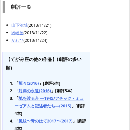
劇評一覧
山下治城
(2013/11/21)
因幡屋
(2013/11/22)
かわひ
(2013/11/24)
【てがみ座の他の作品】(劇評の多い
順)
「
燦々(2016)
」[劇評6本]
「
対岸の永遠(2016)
」[劇評5本]
「
地を渡る舟 —1945/アチック・ミュ
ーゼアムと記述者たち—(2015)
」[劇評
4本]
「
風紋〜青のはて2017〜(2017)
」[劇評
4本]