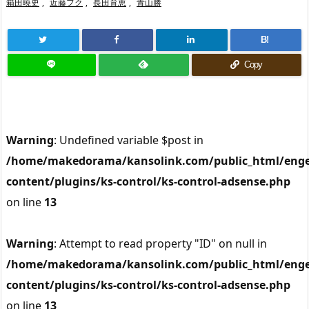
箱田暁史
,
近藤フク
,
長田育恵
,
青山勝
B!
Copy
Warning
: Undefined variable $post in
/home/makedorama/kansolink.com/public_html/enge
content/plugins/ks-control/ks-control-adsense.php
on line
13
Warning
: Attempt to read property "ID" on null in
/home/makedorama/kansolink.com/public_html/enge
content/plugins/ks-control/ks-control-adsense.php
on line
13