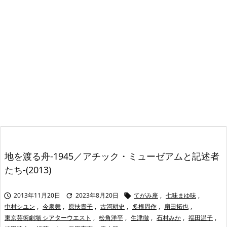
地を渡る舟-1945／アチック・ミューゼアムと記述者
たち-(2013)
2013年11月20日
2023年8月20日
てがみ座
,
七味まゆ味
,



中村シユン
,
今泉舞
,
原扶貴子
,
古河耕史
,
多根周作
,
扇田拓也
,
東京芸術劇場 シアターウエスト
,
松角洋平
,
生津徹
,
石村みか
,
福田温子
,