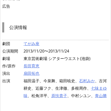
広告
公演情報
劇団
てがみ座
公演期間
2013/11/20〜2013/11/24
劇場
東京芸術劇場 シアターウエスト(池袋)
作/原作
長田育恵
演出
扇田拓也
出演
福田温子、今泉舞、箱田暁史、
石村みか
、古河
耕史、近藤フク、生津徹、多根周作、
七味まゆ
味
、松角洋平、
原扶貴子
、中村シユン、
青山勝