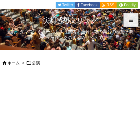

Twitter
Facebook
Feedly
RSS
演劇感想文リンク

演劇、ダンス、ミュージカル（国内上演分）等の舞台の感想、劇

評、レビューリンクのまとめサイトです。
メニュ

サイド
ホーム
>
公演



前へ

次へ

検索