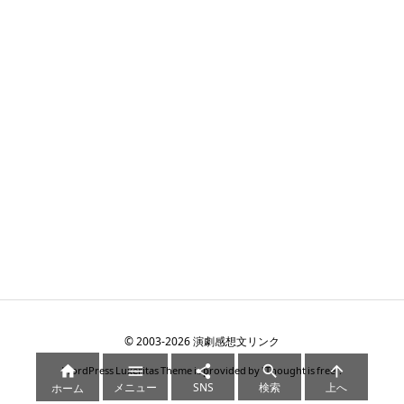
©
2003
-2026
演劇感想文リンク





WordPress Luxeritas Theme is provided by "
Thought is free
".
メニュー
SNS
検索
上へ
ホーム