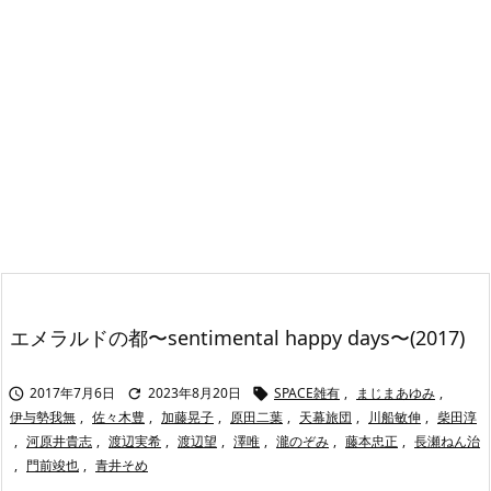
エメラルドの都〜sentimental happy days〜(2017)
2017年7月6日
2023年8月20日
SPACE雑有
,
まじまあゆみ
,



伊与勢我無
,
佐々木豊
,
加藤晃子
,
原田二葉
,
天幕旅団
,
川船敏伸
,
柴田淳
,
河原井貴志
,
渡辺実希
,
渡辺望
,
澤唯
,
瀧のぞみ
,
藤本忠正
,
長瀬ねん治
,
門前竣也
,
青井そめ