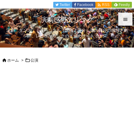

Twitter
Facebook
Feedly
RSS
演劇感想文リンク

演劇、ダンス、ミュージカル（国内上演分）等の舞台の感想、劇

評、レビューリンクのまとめサイトです。
メニュ

サイド
ホーム
>
公演



前へ

次へ

検索