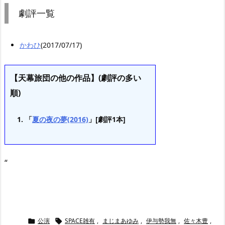
劇評一覧
かわひ
(2017/07/17)
【天幕旅団の他の作品】(劇評の多い
順)
「
夏の夜の夢(2016)
」[劇評1本]
“
公演
SPACE雑有
,
まじまあゆみ
,
伊与勢我無
,
佐々木豊
,

