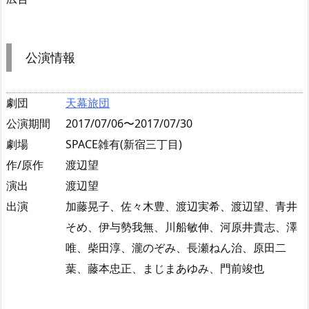
公演情報
劇団
天幕旅団
公演期間
2017/07/06〜2017/07/30
劇場
SPACE雑有(新宿三丁目)
作/原作
渡辺望
演出
渡辺望
出演
加藤晃子、佐々木豊、渡辺実希、渡辺望、青井
そめ、伊与勢我無、川船敏伸、河原井貴志、澤
唯、柴田淳、瀧のぞみ、長瀬ねん治、原田二
葉、藤本忠正、まじまあゆみ、門前竣也