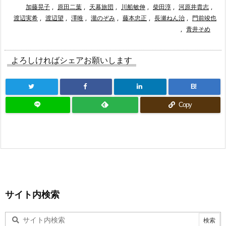
加藤晃子
,
原田二葉
,
天幕旅団
,
川船敏伸
,
柴田淳
,
河原井貴志
,
渡辺実希
,
渡辺望
,
澤唯
,
瀧のぞみ
,
藤本忠正
,
長瀬ねん治
,
門前竣也
,
青井そめ
よろしければシェアお願いします
B!
Copy
サイト内検索