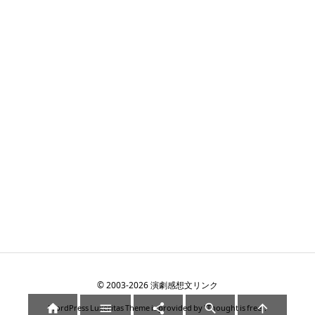
©
2003
-2026
演劇感想文リンク





WordPress Luxeritas Theme is provided by "
Thought is free
".