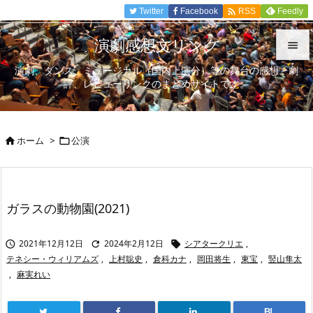

Twitter
Facebook
Feedly
RSS
演劇感想文リンク

演劇、ダンス、ミュージカル（国内上演分）等の舞台の感想、劇

評、レビューリンクのまとめサイトです。
メニュ

サイド
ホーム
>
公演



前へ

次へ
ガラスの動物園(2021)

検索
2021年12月12日
2024年2月12日
シアタークリエ
,



テネシー・ウィリアムズ
,
上村聡史
,
倉科カナ
,
岡田将生
,
東宝
,
竪山隼太
,
麻実れい
B!