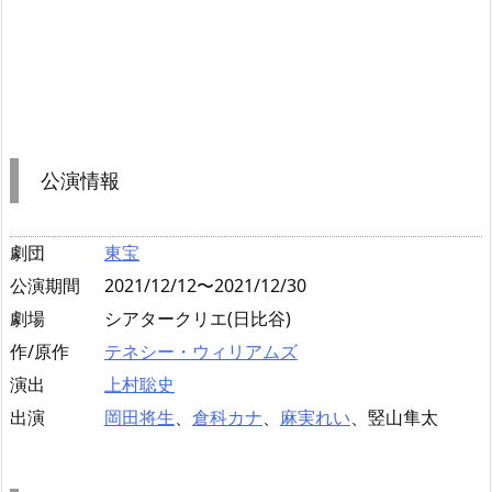
公演情報
劇団
東宝
公演期間
2021/12/12〜2021/12/30
劇場
シアタークリエ(日比谷)
作/原作
テネシー・ウィリアムズ
演出
上村聡史
出演
岡田将生
、
倉科カナ
、
麻実れい
、竪山隼太