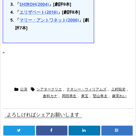
「
SHIROH(2004)
」[劇評9本]
「
エリザベート(2016)
」[劇評8本]
「
マリー・アントワネット(2006)
」[劇
評7本]
“
公演
シアタークリエ
,
テネシー・ウィリアムズ
,
上村聡史
,


倉科カナ
,
岡田将生
,
東宝
,
竪山隼太
,
麻実れい
よろしければシェアお願いします
B!