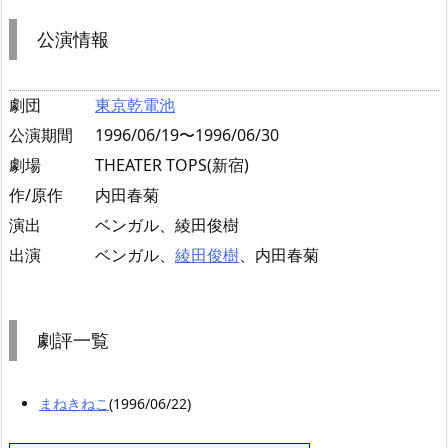
公演情報
劇団
東京乾電池
公演期間
1996/06/19〜1996/06/30
劇場
THEATER TOPS(新宿)
作/原作
内田春菊
演出
ベンガル、綾田俊樹
出演
ベンガル、
綾田俊樹
、内田春菊
劇評一覧
まねきねこ
(1996/06/22)