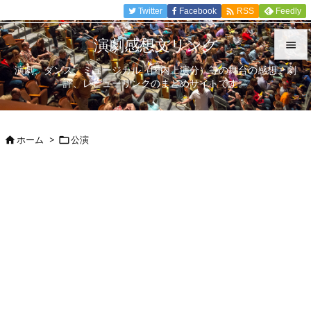

Twitter
Facebook
Feedly
RSS
演劇感想文リンク

演劇、ダンス、ミュージカル（国内上演分）等の舞台の感想、劇

評、レビューリンクのまとめサイトです。
メニュ

サイド
ホーム
>
公演



前へ

次へ

検索