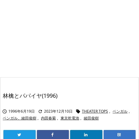
林檎とパパイヤ(1996)
1996年6月19日
2023年12月10日
THEATER TOPS
,
ベンガル
,



ベンガル、綾田俊樹
,
内田春菊
,
東京乾電池
,
綾田俊樹
B!