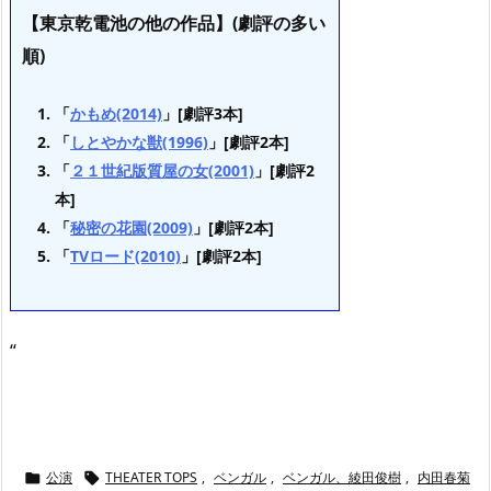
【東京乾電池の他の作品】(劇評の多い
順)
「
かもめ(2014)
」[劇評3本]
「
しとやかな獣(1996)
」[劇評2本]
「
２１世紀版質屋の女(2001)
」[劇評2
本]
「
秘密の花園(2009)
」[劇評2本]
「
TVロード(2010)
」[劇評2本]
“
公演
THEATER TOPS
,
ベンガル
,
ベンガル、綾田俊樹
,
内田春菊

