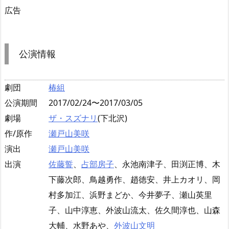
広告
公演情報
劇団
椿組
公演期間
2017/02/24〜2017/03/05
劇場
ザ・スズナリ
(下北沢)
作/原作
瀬戸山美咲
演出
瀬戸山美咲
出演
佐藤誓
、
占部房子
、永池南津子、田渕正博、木
下藤次郎、鳥越勇作、趙徳安、井上カオリ、岡
村多加江、浜野まどか、今井夢子、瀬山英里
子、山中淳恵、外波山流太、佐久間淳也、山森
大輔、水野あや、
外波山文明