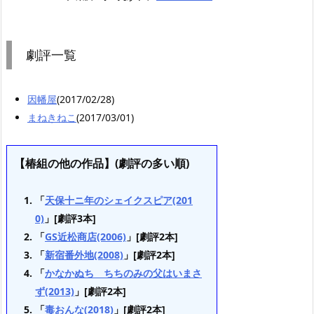
劇評一覧
因幡屋
(2017/02/28)
まねきねこ
(2017/03/01)
【椿組の他の作品】(劇評の多い順)
「
天保十ニ年のシェイクスピア(201
0)
」[劇評3本]
「
GS近松商店(2006)
」[劇評2本]
「
新宿番外地(2008)
」[劇評2本]
「
かなかぬち ちちのみの父はいまさ
ず(2013)
」[劇評2本]
「
毒おんな(2018)
」[劇評2本]