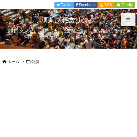

Twitter
Facebook
Feedly
RSS
演劇感想文リンク

演劇、ダンス、ミュージカル（国内上演分）等の舞台の感想、劇

評、レビューリンクのまとめサイトです。
メニュ

サイド
ホーム
>
公演



前へ

次へ

検索