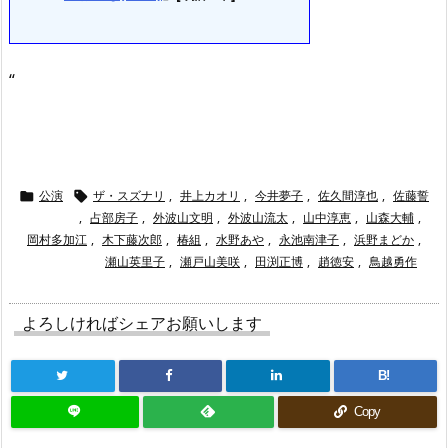
“
公演
ザ・スズナリ
,
井上カオリ
,
今井夢子
,
佐久間淳也
,
佐藤誓


,
占部房子
,
外波山文明
,
外波山流太
,
山中淳恵
,
山森大輔
,
岡村多加江
,
木下藤次郎
,
椿組
,
水野あや
,
永池南津子
,
浜野まどか
,
瀬山英里子
,
瀬戸山美咲
,
田渕正博
,
趙徳安
,
鳥越勇作
よろしければシェアお願いします
B!
Copy