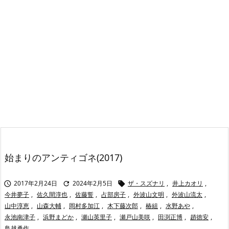
始まりのアンティゴネ(2017)
2017年2月24日
2024年2月5日
ザ・スズナリ
,
井上カオリ
,



今井夢子
,
佐久間淳也
,
佐藤誓
,
占部房子
,
外波山文明
,
外波山流太
,
山中淳恵
,
山森大輔
,
岡村多加江
,
木下藤次郎
,
椿組
,
水野あや
,
永池南津子
,
浜野まどか
,
瀬山英里子
,
瀬戸山美咲
,
田渕正博
,
趙徳安
,
鳥越勇作