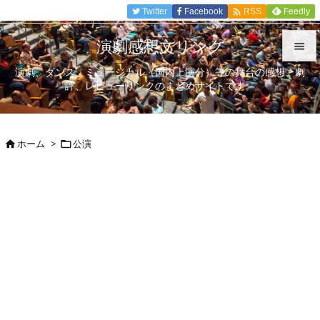

Twitter
Facebook
Feedly
RSS
演劇感想文リンク

演劇、ダンス、ミュージカル（国内上演分）等の舞台の感想、劇

評、レビューリンクのまとめサイトです。
メニュ

サイド
ホーム
>
公演



前へ

次へ

検索