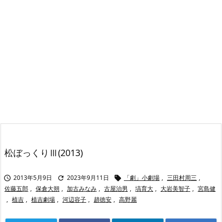
松ぼっくりⅢ(2013)
2013年5月9日
2023年9月11日
「劇」小劇場
,
三田村周三
,



佐藤五郎
,
保倉大朔
,
加古みなみ
,
古屋治男
,
塙育大
,
大岩美智子
,
宮島健
,
植吉
,
植吉劇場
,
河辺容子
,
趙徳安
,
高野麗