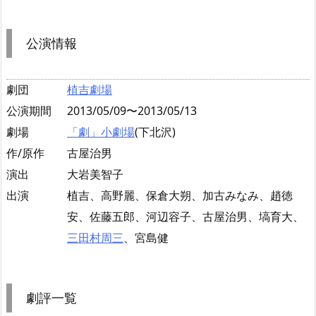
公演情報
劇団
植吉劇場
公演期間
2013/05/09〜2013/05/13
劇場
「劇」小劇場
(下北沢)
作/原作
古屋治男
演出
大岩美智子
出演
植吉、高野麗、保倉大朔、加古みなみ、趙徳
安、佐藤五郎、河辺容子、古屋治男、塙育大、
三田村周三
、宮島健
劇評一覧