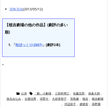
清角克由
(2013/05/12)
【植吉劇場の他の作品】(劇評の多い
順)
「
松ぼっくり(2007)
」[劇評2本]
“
公演
「劇」小劇場
,
三田村周三
,
佐藤五郎
,
保倉大朔
,


加古みなみ
,
古屋治男
,
塙育大
,
大岩美智子
,
宮島健
,
植吉
,
植吉劇場
,
河辺容子
,
趙徳安
,
高野麗