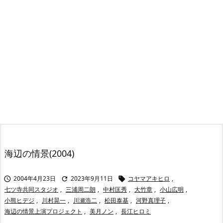
海辺の情景(2004)
2004年4月23日
2023年9月11日
コヤマアキヒロ
,



七ツ寺共同スタジオ
,
三浦周二朗
,
中村匡秀
,
大竹章
,
小山広明
,
小熊ヒデジ
,
川村晃一
,
川瀬浩二
,
松田泰基
,
河野真理子
,
海辺の情景上演プロジェクト
,
美月ノン
,
長江ヒロミ