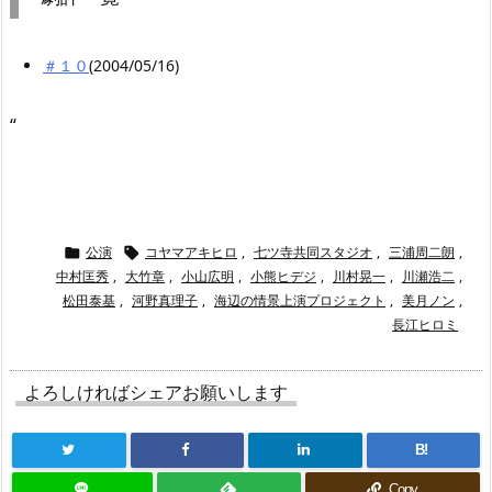
＃１０
(2004/05/16)
“
公演
コヤマアキヒロ
,
七ツ寺共同スタジオ
,
三浦周二朗
,


中村匡秀
,
大竹章
,
小山広明
,
小熊ヒデジ
,
川村晃一
,
川瀬浩二
,
松田泰基
,
河野真理子
,
海辺の情景上演プロジェクト
,
美月ノン
,
長江ヒロミ
よろしければシェアお願いします
B!
Copy