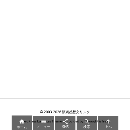
©
2003
-2026
演劇感想文リンク





WordPress Luxeritas Theme is provided by "
Thought is free
".
メニュー
SNS
検索
上へ
ホーム