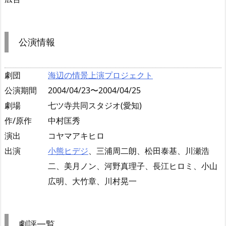
公演情報
劇団
海辺の情景上演プロジェクト
公演期間
2004/04/23〜2004/04/25
劇場
七ツ寺共同スタジオ(愛知)
作/原作
中村匡秀
演出
コヤマアキヒロ
出演
小熊ヒデジ
、三浦周二朗、松田泰基、川瀬浩
二、美月ノン、河野真理子、長江ヒロミ、小山
広明、大竹章、川村晃一
劇評一覧