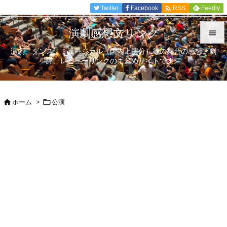

Twitter
Facebook
Feedly
RSS
演劇感想文リンク

演劇、ダンス、ミュージカル（国内上演分）等の舞台の感想、劇

評、レビューリンクのまとめサイトです。
メニュ

サイド
ホーム
>
公演



前へ

次へ

検索