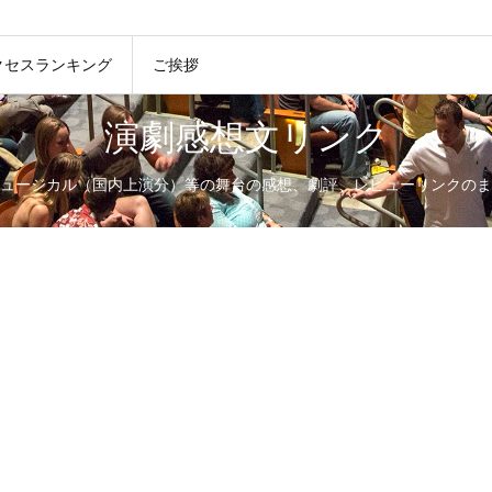
クセスランキング
ご挨拶
演劇感想文リンク
ュージカル（国内上演分）等の舞台の感想、劇評、レビューリンクのま