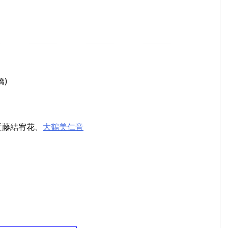
)
近藤結宥花、
大鶴美仁音