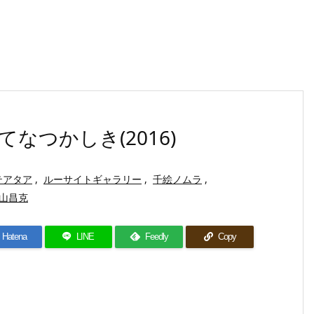
なつかしき(2016)
テアタア
,
ルーサイトギャラリー
,
千絵ノムラ
,
山昌克
Hatena
LINE
Feedly
Copy