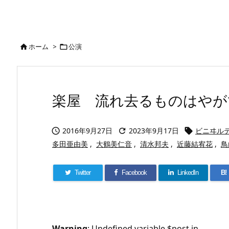
ホーム
>
公演


楽屋 流れ去るものはやがて
2016年9月27日
2023年9月17日
ビニヰル



多田亜由美
,
大鶴美仁音
,
清水邦夫
,
近藤結宥花
,
鳥
Twitter
Facebook
LinkedIn
B!
Warning
: Undefined variable $post in