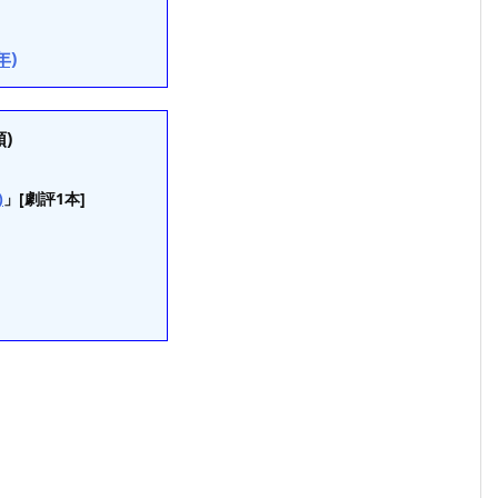
年)
)
)
」[劇評1本]