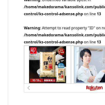
/home/makedorama/kansolink.com/public_
control/ks-control-adsense.php
on line
13
Warning
: Attempt to read property "ID" on nu
/home/makedorama/kansolink.com/public_
control/ks-control-adsense.php
on line
13