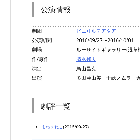
公演情報
劇団
ビニヰルテアタア
公演期間
2016/09/27〜2016/10/01
劇場
ルーサイトギャラリー(浅草橋
作/原作
清水邦夫
演出
鳥山昌克
出演
多田亜由美、千絵ノムラ、
劇評一覧
まねきねこ
(2016/09/27)