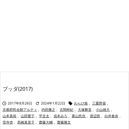
ブッダ(2017)
2017年8月26日
2024年1月22日
わらび座
,
三重野葵
,



京都府民会館アルティ
,
内田勝之
,
古関梓紀
,
大塚舞音
,
小山雄大
,
山本真裕
,
山田愛子
,
平圭太
,
戎本みろ
,
栗山民也
,
渡辺哲
,
白井春奈
,
窪寺杏
,
髙橋真里子
,
齋藤大輔
,
齋藤雅文