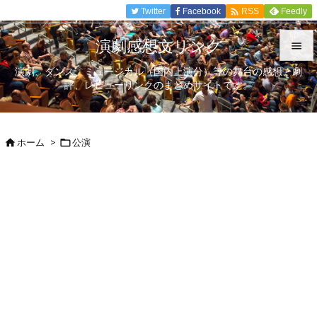

Twitter
Facebook
Feedly
RSS
演劇感想文リンク

演劇、ダンス、ミュージカル（国内上演分）等の舞台の感想、劇

評、レビューリンクのまとめサイトです。
メニュ

サイド
ホーム
>
公演



前へ

次へ

検索