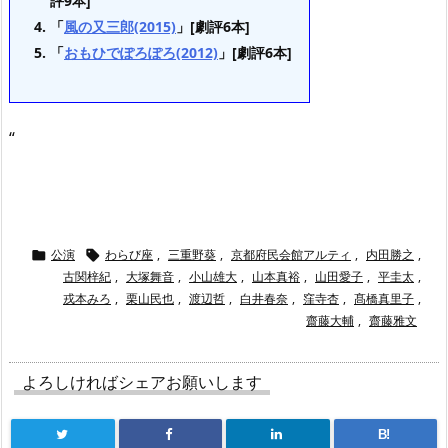
評9本]
「
風の又三郎(2015)
」[劇評6本]
「
おもひでぽろぽろ(2012)
」[劇評6本]
“
公演
わらび座
,
三重野葵
,
京都府民会館アルティ
,
内田勝之
,


古関梓紀
,
大塚舞音
,
小山雄大
,
山本真裕
,
山田愛子
,
平圭太
,
戎本みろ
,
栗山民也
,
渡辺哲
,
白井春奈
,
窪寺杏
,
髙橋真里子
,
齋藤大輔
,
齋藤雅文
よろしければシェアお願いします
B!