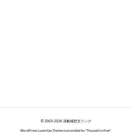
©
2003
-2026
演劇感想文リンク
WordPress Luxeritas Theme is provided by "
Thought is free
".