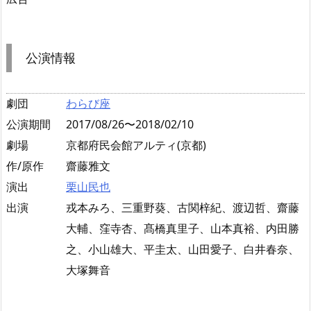
公演情報
劇団
わらび座
公演期間
2017/08/26〜2018/02/10
劇場
京都府民会館アルティ(京都)
作/原作
齋藤雅文
演出
栗山民也
出演
戎本みろ、三重野葵、古関梓紀、渡辺哲、齋藤
大輔、窪寺杏、髙橋真里子、山本真裕、内田勝
之、小山雄大、平圭太、山田愛子、白井春奈、
大塚舞音