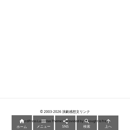
©
2003
-2026
演劇感想文リンク





WordPress Luxeritas Theme is provided by "
Thought is free
".
メニュー
SNS
検索
上へ
ホーム