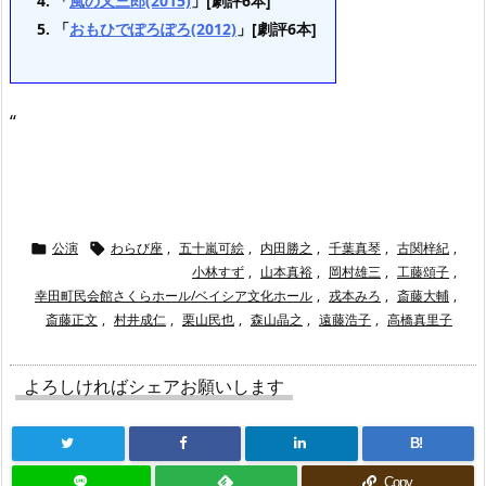
「
風の又三郎(2015)
」[劇評6本]
「
おもひでぽろぽろ(2012)
」[劇評6本]
“
公演
わらび座
,
五十嵐可絵
,
内田勝之
,
千葉真琴
,
古関梓紀
,


小林すず
,
山本真裕
,
岡村雄三
,
工藤頌子
,
幸田町民会館さくらホール/ベイシア文化ホール
,
戎本みろ
,
斎藤大輔
,
斎藤正文
,
村井成仁
,
栗山民也
,
森山晶之
,
遠藤浩子
,
高橋真里子
よろしければシェアお願いします
B!
Copy