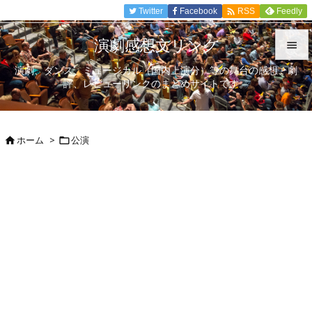

Twitter
Facebook
Feedly
RSS
演劇感想文リンク

演劇、ダンス、ミュージカル（国内上演分）等の舞台の感想、劇

評、レビューリンクのまとめサイトです。
メニュ

サイド
ホーム
>
公演



前へ

次へ

検索