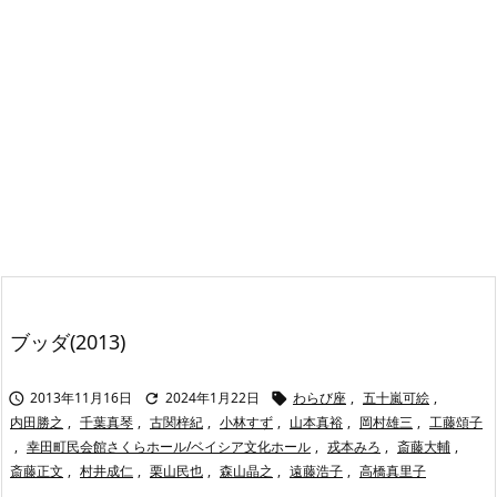
ブッダ(2013)
2013年11月16日
2024年1月22日
わらび座
,
五十嵐可絵
,



内田勝之
,
千葉真琴
,
古関梓紀
,
小林すず
,
山本真裕
,
岡村雄三
,
工藤頌子
,
幸田町民会館さくらホール/ベイシア文化ホール
,
戎本みろ
,
斎藤大輔
,
斎藤正文
,
村井成仁
,
栗山民也
,
森山晶之
,
遠藤浩子
,
高橋真里子