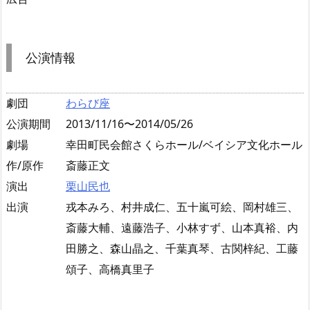
公演情報
劇団
わらび座
公演期間
2013/11/16〜2014/05/26
劇場
幸田町民会館さくらホール/ベイシア文化ホール
作/原作
斎藤正文
演出
栗山民也
出演
戎本みろ、村井成仁、五十嵐可絵、岡村雄三、
斎藤大輔、遠藤浩子、小林すず、山本真裕、内
田勝之、森山晶之、千葉真琴、古関梓紀、工藤
頌子、高橋真里子