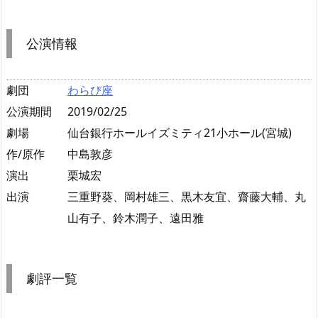
公演情報
劇団
わらび座
公演期間
2019/02/25
劇場
仙台銀行ホールイズミティ21小ホール(宮城)
作/原作
中島敦彦
演出
栗城宏
出演
三重野葵、岡村雄三、黒木友宜、齋藤大輔、丸
山有子、鈴木潤子、遠田雅
劇評一覧