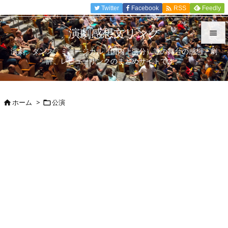

Twitter
Facebook
Feedly
RSS
演劇感想文リンク

演劇、ダンス、ミュージカル（国内上演分）等の舞台の感想、劇

評、レビューリンクのまとめサイトです。
メニュ

サイド
ホーム
>
公演



前へ

次へ

検索