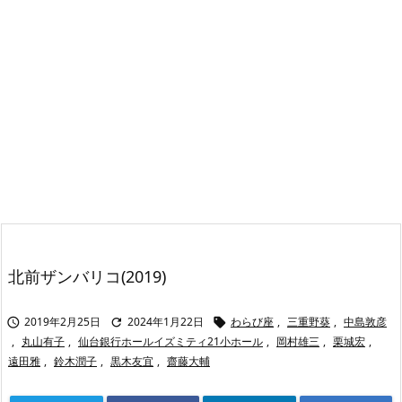
北前ザンバリコ(2019)
2019年2月25日
2024年1月22日
わらび座
,
三重野葵
,
中島敦彦



,
丸山有子
,
仙台銀行ホールイズミティ21小ホール
,
岡村雄三
,
栗城宏
,
遠田雅
,
鈴木潤子
,
黒木友宜
,
齋藤大輔