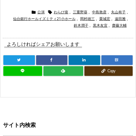
公演
わらび座
,
三重野葵
,
中島敦彦
,
丸山有子
,


仙台銀行ホールイズミティ21小ホール
,
岡村雄三
,
栗城宏
,
遠田雅
,
鈴木潤子
,
黒木友宜
,
齋藤大輔
よろしければシェアお願いします
B!
Copy
サイト内検索