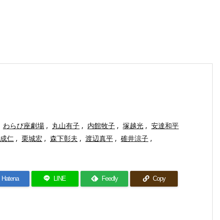
わらび座劇場
,
丸山有子
,
内館牧子
,
塚越光
,
安達和平
成仁
,
栗城宏
,
森下彰夫
,
渡辺真平
,
碓井涼子
,
Hatena
LINE
Feedly
Copy