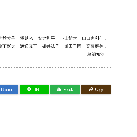
内館牧子
,
塚越光
,
安達和平
,
小山雄大
,
山口恵利佳
,
森下彰夫
,
渡辺真平
,
碓井涼子
,
鎌田千園
,
高橋磨美
,
鳥潟知沙
Hatena
LINE
Feedly
Copy