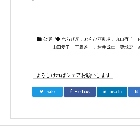
“
公演
わらび座
,
わらび座劇場
,
丸山有子
,


山田愛子
,
平野進一
,
村井成仁
,
栗城宏
,
よろしければシェアお願いします
Twitter
Facebook
LinkedIn
B!