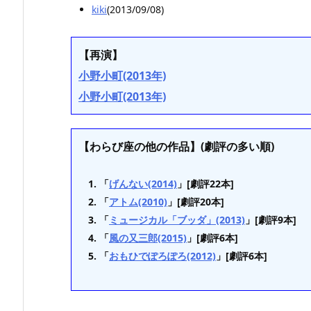
kiki
(2013/09/08)
【再演】
小野小町(2013年)
小野小町(2013年)
【わらび座の他の作品】(劇評の多い順)
「
げんない(2014)
」[劇評22本]
「
アトム(2010)
」[劇評20本]
「
ミュージカル「ブッダ」(2013)
」[劇評9本]
「
風の又三郎(2015)
」[劇評6本]
「
おもひでぽろぽろ(2012)
」[劇評6本]