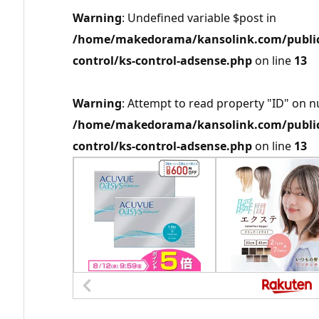
Warning
: Undefined variable $post in
/home/makedorama/kansolink.com/public_
control/ks-control-adsense.php
on line
13
Warning
: Attempt to read property "ID" on nu
/home/makedorama/kansolink.com/public_
control/ks-control-adsense.php
on line
13