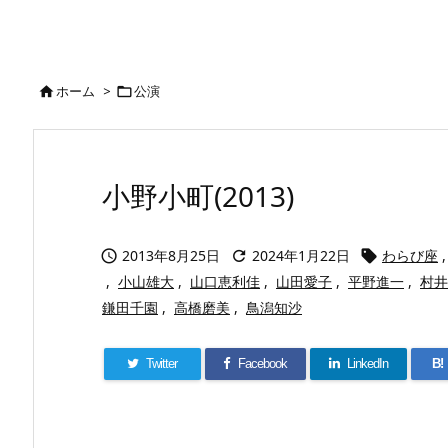
ホーム
>
公演


小野小町(2013)
2013年8月25日
2024年1月22日
わらび座
,



,
小山雄大
,
山口恵利佳
,
山田愛子
,
平野進一
,
村井
鎌田千園
,
高橋磨美
,
鳥潟知沙
Twitter
Facebook
LinkedIn
B!