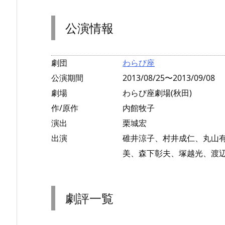
公演情報
劇団
わらび座
公演期間
2013/08/25〜2013/09/08
劇場
わらび座劇場(秋田)
作/原作
内館牧子
演出
栗城宏
出演
碓井涼子、村井成仁、丸山
美、森下彰夫、塚越光、渡
劇評一覧