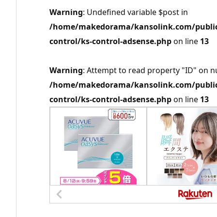
Warning
: Undefined variable $post in
/home/makedorama/kansolink.com/public_
control/ks-control-adsense.php
on line
13
Warning
: Attempt to read property "ID" on nu
/home/makedorama/kansolink.com/public_
control/ks-control-adsense.php
on line
13