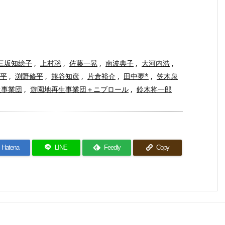
三坂知絵子
,
上村聡
,
佐藤一晃
,
南波典子
,
大河内浩
,
平
,
渕野修平
,
熊谷知彦
,
片倉裕介
,
田中夢*
,
笠木泉
生事業団
,
遊園地再生事業団＋ニブロール
,
鈴木将一郎
Hatena
LINE
Feedly
Copy