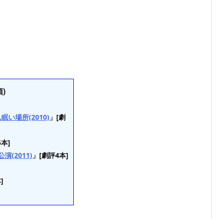
)
場所(2010)
」[劇
本]
演(2011)
」[劇評4本]
]