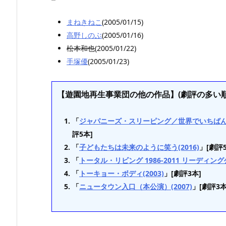
まねきねこ
(2005/01/15)
高野しのぶ
(2005/01/16)
松本和也
(2005/01/22)
手塚優
(2005/01/23)
【遊園地再生事業団の他の作品】(劇評の多い順
「
ジャパニーズ・スリーピング／世界でいちばん眠い
評5本]
「
子どもたちは未来のように笑う(2016)
」[劇評5
「
トータル・リビング 1986-2011 リーディング公
「
トーキョー・ボディ(2003)
」[劇評3本]
「
ニュータウン入口（本公演）(2007)
」[劇評3本