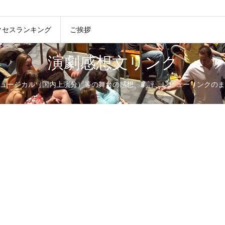
クセスランキング
ご挨拶
演劇感想文リンク
ュージカル（国内上演分）等の舞台の感想、劇評、レビューリンクのま