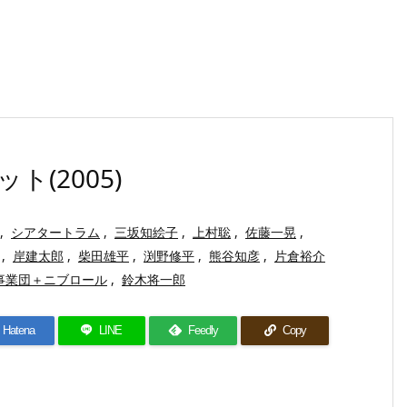
(2005)
,
シアタートラム
,
三坂知絵子
,
上村聡
,
佐藤一晃
,
,
岸建太郎
,
柴田雄平
,
渕野修平
,
熊谷知彦
,
片倉裕介
事業団＋ニブロール
,
鈴木将一郎
Hatena
LINE
Feedly
Copy