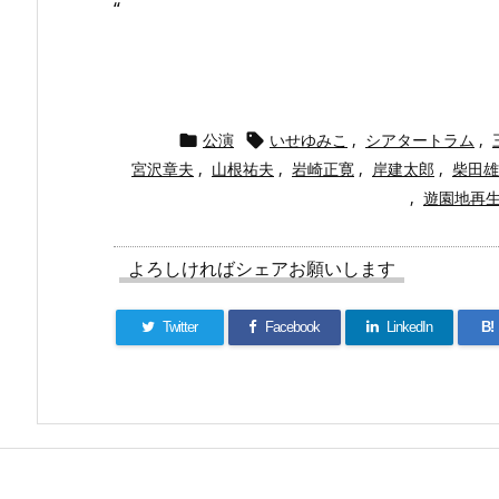
“
公演
いせゆみこ
,
シアタートラム
,


宮沢章夫
,
山根祐夫
,
岩崎正寛
,
岸建太郎
,
柴田雄
,
遊園地再
よろしければシェアお願いします
Twitter
Facebook
LinkedIn
B!