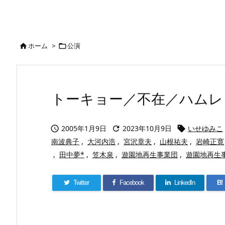
ホーム
>
公演


トーキョー／不在／ハムレット
2005年1月9日
2023年10月9日
いせゆみこ



南波典子
,
大河内浩
,
宮沢章夫
,
山根祐夫
,
岩崎正寛
,
田中夢*
,
笠木泉
,
遊園地再生事業団
,
遊園地再生
Twitter
Facebook
LinkedIn
B!