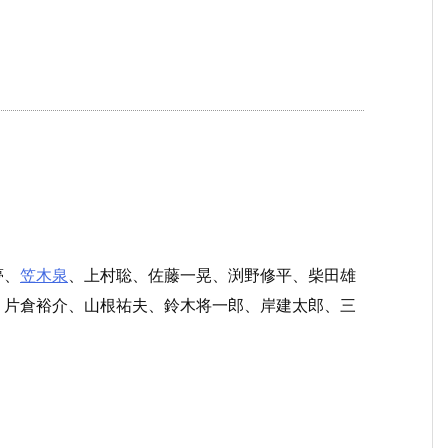
夢、
笠木泉
、上村聡、佐藤一晃、渕野修平、柴田雄
、片倉裕介、山根祐夫、鈴木将一郎、岸建太郎、三