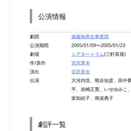
公演情報
劇団
遊園地再生事業団
公演期間
2005/01/09〜2005/01/23
劇場
シアタートラム
(三軒茶屋)
作/原作
宮沢章夫
演出
宮沢章夫
出演
大河内浩、熊谷知彦、田中
平、岩崎正寛、いせゆみこ
坂知絵子、南波典子
劇評一覧