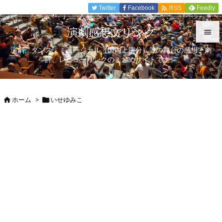

Twitter
Facebook
Feedly
RSS
演劇感想文リンク

演劇、ダンス、ミュージカル（国内上演分）等の舞台の感想、劇

評、レビューリンクのまとめサイトです。
メニュ

サイド
ホーム
>
いせゆみこ



前へ

次へ

検索