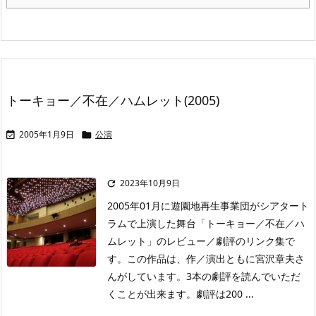
トーキョー／不在／ハムレット(2005)
2005年1月9日
公演


2023年10月9日

2005年01月に遊園地再生事業団がシアタート
ラムで上演した舞台「トーキョー／不在／ハ
ムレット」のレビュー／劇評のリンク集で
す。この作品は、作／演出ともに宮沢章夫さ
んがしています。3本の劇評を読んでいただ
くことが出来ます。劇評は200 ...