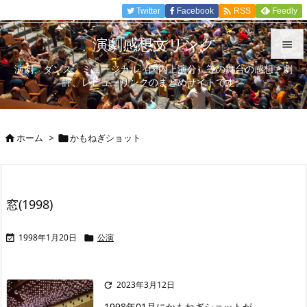

Twitter
Facebook
Feedly
RSS
演劇感想文リンク

演劇、ダンス、ミュージカル（国内上演分）等の舞台の感想、劇

評、レビューリンクのまとめサイトです。
メニュ

サイド
ホーム
>
かもねぎショット



前へ

次へ
窓(1998)

検索
1998年1月20日
公演


2023年3月12日

1998年01月にかもねぎショットが