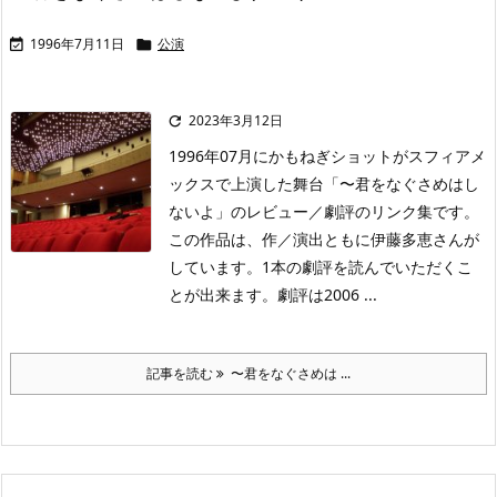
1996年7月11日
公演


2023年3月12日

1996年07月にかもねぎショットがスフィアメ
ックスで上演した舞台「〜君をなぐさめはし
ないよ」のレビュー／劇評のリンク集です。
この作品は、作／演出ともに伊藤多恵さんが
しています。1本の劇評を読んでいただくこ
とが出来ます。劇評は2006 ...
記事を読む
〜君をなぐさめは ...