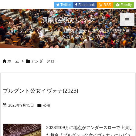

Twitter
Facebook
Feedly
RSS
演劇感想文リンク

演劇、ダンス、ミュージカル（国内上演分）等の舞台の感想、劇

評、レビューリンクのまとめサイトです。
メニュ

サイド
ホーム
>
アンダースロー



前へ

次へ
ブルグント公女イヴォナ(2023)

検索
2023年9月15日
公演


2023年09月に地点がアンダースローで上演し
た舞台「ブルグント公女イヴォナ」のレビュ