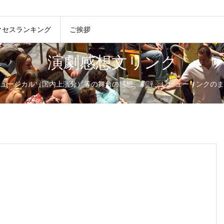
クセスランキング
ご挨拶
演劇感想文リンク
ュージカル（国内上演分）等の舞台の感想、劇評、レビューリンクのま