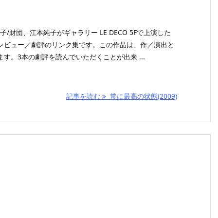
子/財団、江本純子がギャラリー LE DECO 5Fで上演した
レビュー／劇評のリンク集です。この作品は、作／演出と
す。3本の劇評を読んでいただくことが出来 ...
記事を読む
常に最高の状態(2009)