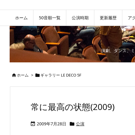
ホーム
50音順一覧
公演時期
更新履歴
ア
演劇、ダンス、ミ
ホーム
>
ギャラリー LE DECO 5F


常に最高の状態(2009)
2009年7月28日
公演

