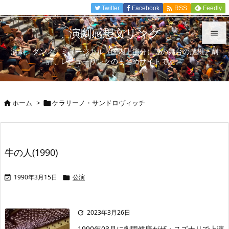

Twitter
Facebook
Feedly
RSS
演劇感想文リンク

演劇、ダンス、ミュージカル（国内上演分）等の舞台の感想、劇

評、レビューリンクのまとめサイトです。
メニュ

サイド
ホーム
>
ケラリーノ・サンドロヴィッチ



前へ

次へ
牛の人(1990)

検索
1990年3月15日
公演


2023年3月26日

1990年03月に劇団健康がザ・スズナリで上演