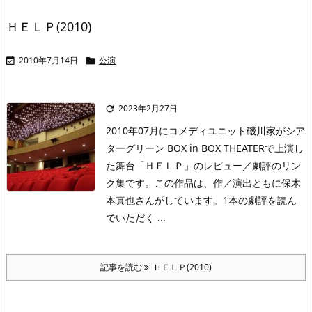
ＨＥＬＰ(2010)
2010年7月14日
公演


2023年2月27日

2010年07月にコメディユニット磯川家がシア
ターグリーン BOX in BOX THEATERで上演し
た舞台「ＨＥＬＰ」のレビュー／劇評のリン
ク集です。この作品は、作／演出ともに保木
本真也さんがしています。1本の劇評を読ん
でいただく ...
記事を読む
ＨＥＬＰ(2010)