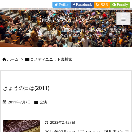

Twitter
Facebook
Feedly
RSS
演劇感想文リンク

演劇、ダンス、ミュージカル（国内上演分）等の舞台の感想、劇

評、レビューリンクのまとめサイトです。
メニュ

サイド
ホーム
>
コメディユニット磯川家



前へ

次へ
きょうの日は(2011)

検索
2011年7月7日
公演


2023年2月27日

2011年07月にコメディユニット磯川家がシア