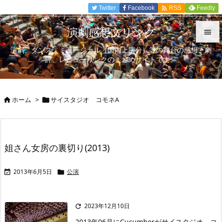

Twitter
Facebook
Feedly
RSS
演劇感想文リンク

演劇、ダンス、ミュージカル（国内上演分）等の舞台の感想、劇

評、レビューリンクのまとめサイトです。
メニュ

サイド
ホーム
>
サイスタジオ コモネA



前へ

次へ
姐さん女房の裏切り(2013)

検索
2013年6月5日
公演


2023年12月10日

2013年06月にCucumberがサイスタジオ コ