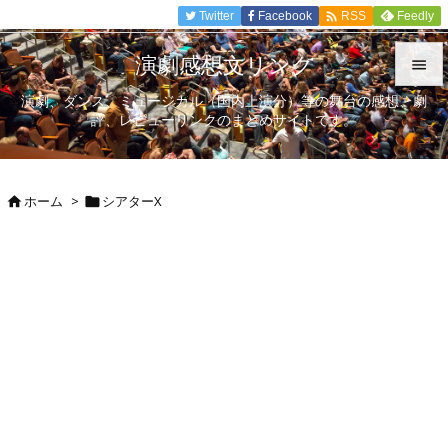

Twitter
Facebook
Feedly
RSS
演劇感想文リンク

演劇、ダンス、ミュージカル（国内上演分）等の舞台の感想、劇

評、レビューリンクのまとめサイトです。
メニュ

サイド
ホーム
>
シアターX



前へ

次へ

検索