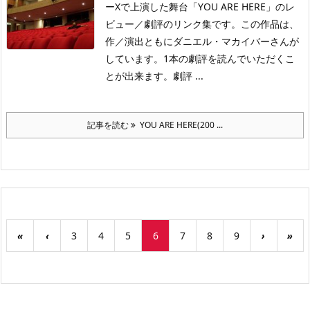
ーXで上演した舞台「YOU ARE HERE」のレ
ビュー／劇評のリンク集です。この作品は、
作／演出ともにダニエル・マカイバーさんが
しています。1本の劇評を読んでいただくこ
とが出来ます。劇評 ...
記事を読む
YOU ARE HERE(200 ...
«
‹
3
4
5
6
7
8
9
›
»