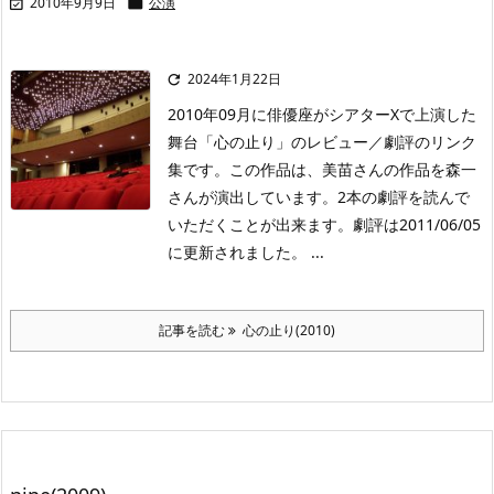
2010年9月9日
公演


2024年1月22日

2010年09月に俳優座がシアターXで上演した
舞台「心の止り」のレビュー／劇評のリンク
集です。この作品は、美苗さんの作品を森一
さんが演出しています。2本の劇評を読んで
いただくことが出来ます。劇評は2011/06/05
に更新されました。 ...
記事を読む
心の止り(2010)