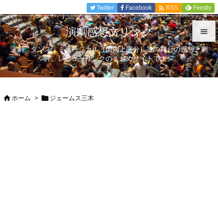

Twitter
Facebook
Feedly
RSS
演劇感想文リンク

演劇、ダンス、ミュージカル（国内上演分）等の舞台の感想、劇

評、レビューリンクのまとめサイトです。
メニュ

サイド
ホーム
>
ジェームス三木



前へ

次へ

検索