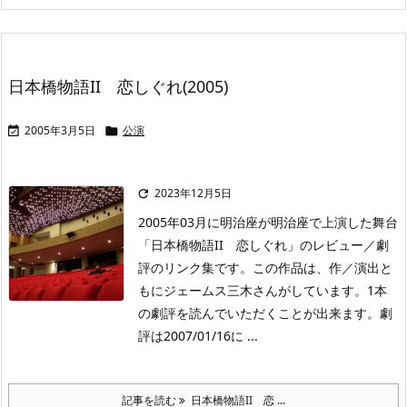
日本橋物語II 恋しぐれ(2005)
2005年3月5日
公演


2023年12月5日

2005年03月に明治座が明治座で上演した舞台
「日本橋物語II 恋しぐれ」のレビュー／劇
評のリンク集です。この作品は、作／演出と
もにジェームス三木さんがしています。1本
の劇評を読んでいただくことが出来ます。劇
評は2007/01/16に ...
記事を読む
日本橋物語II 恋 ...