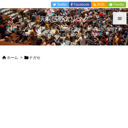

Twitter
Facebook
Feedly
RSS
演劇感想文リンク

演劇、ダンス、ミュージカル（国内上演分）等の舞台の感想、劇

評、レビューリンクのまとめサイトです。
メニュ

サイド
ホーム
>
ナガセ



前へ

次へ

検索