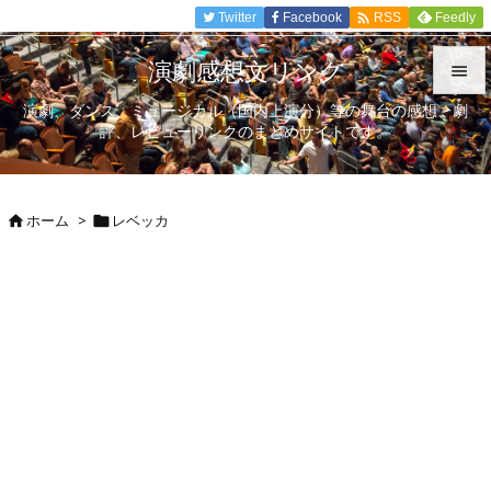

Twitter
Facebook
Feedly
RSS
演劇感想文リンク

演劇、ダンス、ミュージカル（国内上演分）等の舞台の感想、劇

評、レビューリンクのまとめサイトです。
メニュ

サイド
ホーム
>
レベッカ



前へ

次へ

検索