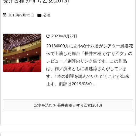
長井古種 かすり乙女(2013)
2013年9月15日
公演


2023年8月27日

2013年09月にあやめ十八番がシアター風姿花
伝で上演した舞台「長井古種 かすり乙女」の
レビュー／劇評のリンク集です。この作品
は、作／演出ともに堀越涼さんがしていま
す。1本の劇評を読んでいただくことが出来
ます。劇評は2019/08/0 ...
記事を読む
長井古種 かすり乙女(2013)