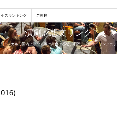
クセスランキング
ご挨拶
演劇感想文リンク
ュージカル（国内上演分）等の舞台の感想、劇評、レビューリンクのま
16)