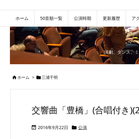
ホーム
50音順一覧
公演時期
更新履歴
ア
演劇、ダンス、ミ
ホーム
>
三浦千明


交響曲「豊橋」(合唱付き)(20
2016年9月22日
公演

