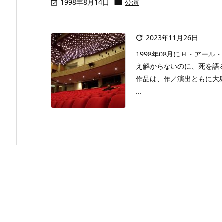
1998年8月14日
公演


2023年11月26日

1998年08月にＨ・アー
え解からないのに、死を語
作品は、作／演出ともに大
...