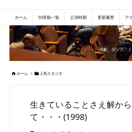
ホーム
50音順一覧
公演時期
更新履歴
ア
演劇、ダンス、ミ
ホーム
>
上馬スタジオ


生きていることさえ解から
て・・・(1998)