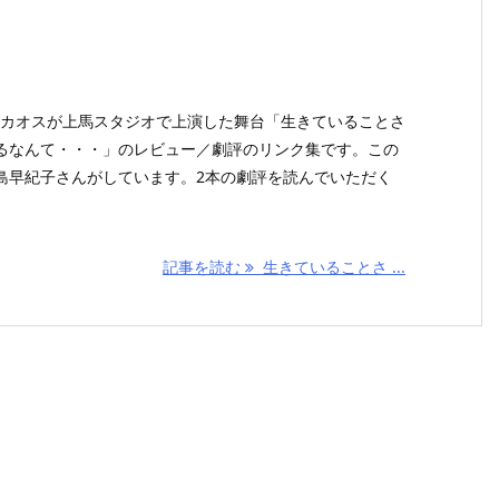
ル・カオスが上馬スタジオで上演した舞台「生きていることさ
るなんて・・・」のレビュー／劇評のリンク集です。この
島早紀子さんがしています。2本の劇評を読んでいただく
記事を読む
生きていることさ ...