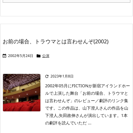
お前の場合、トラウマとは言わせんぞ(2002)
2002年5月24日
公演


2023年1月8日

2002年05月にFICTIONが新宿アイランドホー
ルで上演した舞台「お前の場合、トラウマと
は言わせんぞ」のレビュー／劇評のリンク集
です。この作品は、山下澄人さんの作品を山
下澄人,矢田政伸さんが演出しています。1本
の劇評を読んでいただ ...