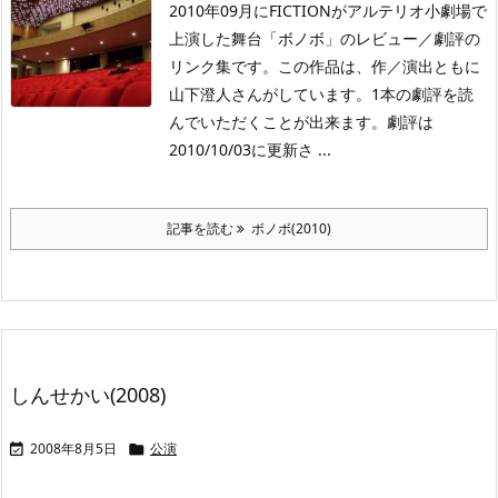
2010年09月にFICTIONがアルテリオ小劇場で
上演した舞台「ボノボ」のレビュー／劇評の
リンク集です。この作品は、作／演出ともに
山下澄人さんがしています。1本の劇評を読
んでいただくことが出来ます。劇評は
2010/10/03に更新さ ...
記事を読む
ボノボ(2010)
しんせかい(2008)
2008年8月5日
公演

