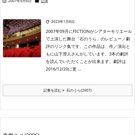
2007年9月6日
公演


2023年1月8日

2007年09月にFICTIONがシアターモリエール
で上演した舞台「石のうら」のレビュー／劇
評のリンク集です。この作品は、作／演出と
もに山下澄人さんがしています。3本の劇評
を読んでいただくことが出来ます。劇評は
2016/12/20に更 ...
記事を読む
石のうら(2007)