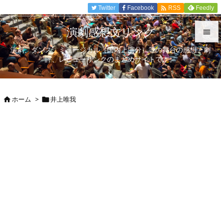

Twitter
Facebook
Feedly
RSS
演劇感想文リンク

演劇、ダンス、ミュージカル（国内上演分）等の舞台の感想、劇

評、レビューリンクのまとめサイトです。
メニュ

サイド
ホーム
>
井上唯我



前へ

次へ

検索