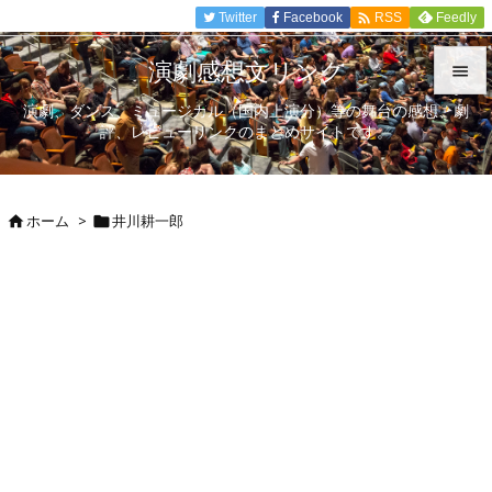

Twitter
Facebook
Feedly
RSS
演劇感想文リンク

演劇、ダンス、ミュージカル（国内上演分）等の舞台の感想、劇

評、レビューリンクのまとめサイトです。
メニュ

サイド
ホーム
>
井川耕一郎



前へ

次へ

検索