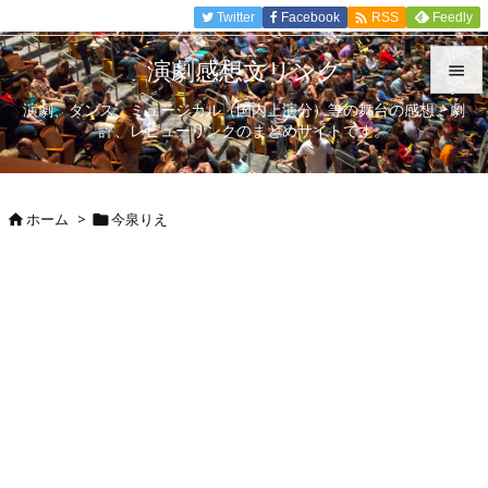

Twitter
Facebook
Feedly
RSS
演劇感想文リンク

演劇、ダンス、ミュージカル（国内上演分）等の舞台の感想、劇

評、レビューリンクのまとめサイトです。
メニュ

サイド
ホーム
>
今泉りえ



前へ

次へ

検索