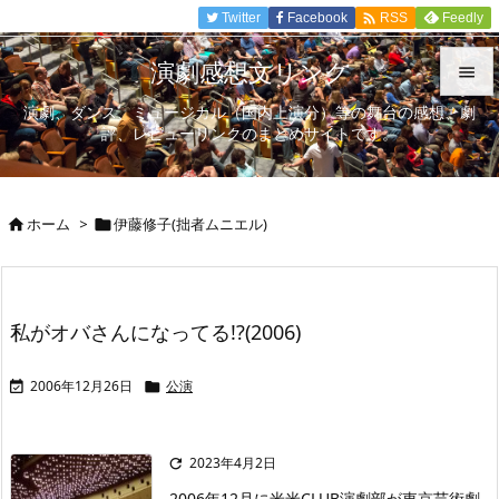

Twitter
Facebook
Feedly
RSS
演劇感想文リンク

演劇、ダンス、ミュージカル（国内上演分）等の舞台の感想、劇

評、レビューリンクのまとめサイトです。
メニュ

サイド
ホーム
>
伊藤修子(拙者ムニエル)



前へ

次へ
私がオバさんになってる!?(2006)

検索
2006年12月26日
公演


2023年4月2日

2006年12月に米米CLUB演劇部が東京芸術劇