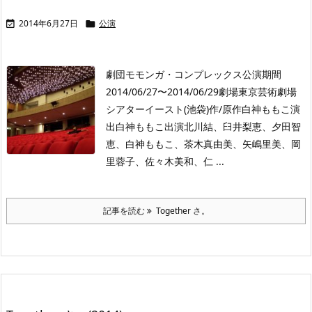
2014年6月27日
公演


劇団モモンガ・コンプレックス公演期間
2014/06/27〜2014/06/29劇場東京芸術劇場
シアターイースト(池袋)作/原作白神ももこ演
出白神ももこ出演北川結、臼井梨恵、夕田智
恵、白神ももこ、茶木真由美、矢嶋里美、岡
里蓉子、佐々木美和、仁 ...
記事を読む
Together さ。