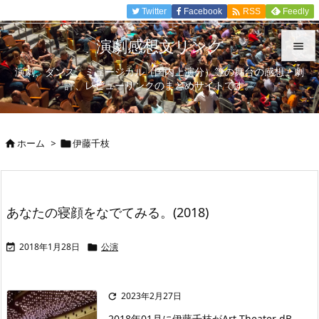

Twitter
Facebook
Feedly
RSS
演劇感想文リンク

演劇、ダンス、ミュージカル（国内上演分）等の舞台の感想、劇

評、レビューリンクのまとめサイトです。
メニュ

サイド
ホーム
>
伊藤千枝



前へ

次へ
あなたの寝顔をなでてみる。(2018)

検索
2018年1月28日
公演


2023年2月27日

2018年01月に伊藤千枝がArt Theater dB