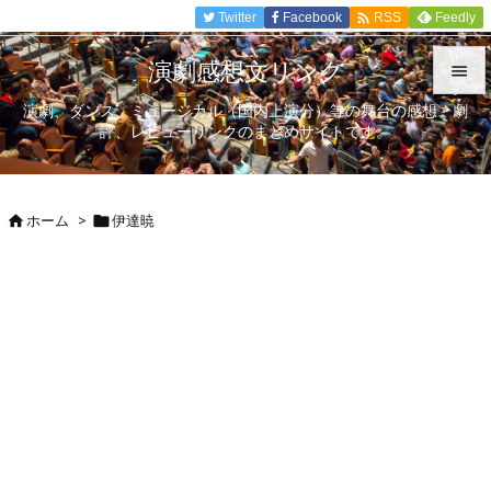

Twitter
Facebook
Feedly
RSS
演劇感想文リンク

演劇、ダンス、ミュージカル（国内上演分）等の舞台の感想、劇

評、レビューリンクのまとめサイトです。
メニュ

サイド
ホーム
>
伊達暁



前へ

次へ

検索