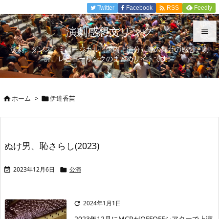

Twitter
Facebook
Feedly
RSS
演劇感想文リンク

演劇、ダンス、ミュージカル（国内上演分）等の舞台の感想、劇

評、レビューリンクのまとめサイトです。
メニュ

サイド
ホーム
>
伊達香苗



前へ

次へ
ぬけ男、恥さらし(2023)

検索
2023年12月6日
公演


2024年1月1日

2023年12月にMCRがOFFOFFシアターで上演