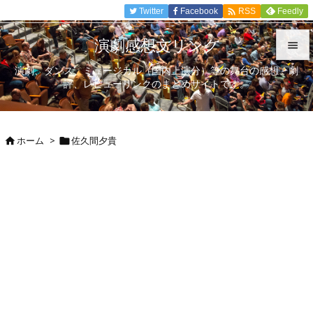

Twitter
Facebook
Feedly
RSS
演劇感想文リンク

演劇、ダンス、ミュージカル（国内上演分）等の舞台の感想、劇

評、レビューリンクのまとめサイトです。
メニュ

サイド
ホーム
>
佐久間夕貴



前へ

次へ

検索