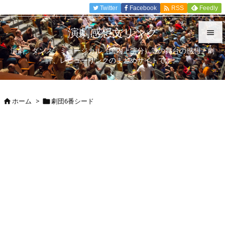

Twitter
Facebook
Feedly
RSS
演劇感想文リンク

演劇、ダンス、ミュージカル（国内上演分）等の舞台の感想、劇

評、レビューリンクのまとめサイトです。
メニュ

サイド
ホーム
>
劇団6番シード



前へ

次へ

検索